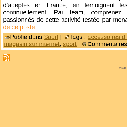
d’adeptes en France, en témoignent le
continuellement. Par team, comprene
passionnés de cette activité testée par men
de ce poste
Publié dans
Sport
|
Tags :
accessoires d'
magasin sur internet
,
sport
|
Commentaires
Desig