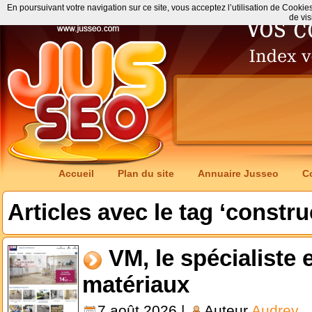
En poursuivant votre navigation sur ce site, vous acceptez l’utilisation de Cookie
de vis
Accueil
Plan du site
Annuaire Jusseo
C
Articles avec le tag ‘constru
VM, le spécialiste
matériaux
7 août 2026 |
Auteur
Audrey