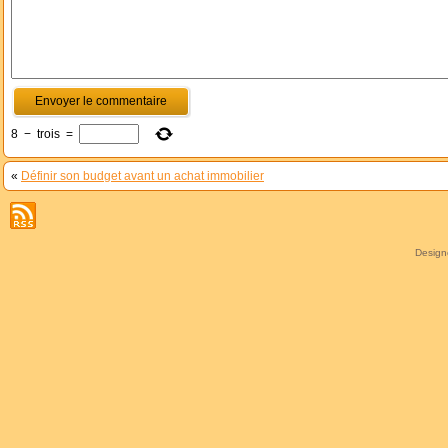
8
−
trois
=
«
Définir son budget avant un achat immobilier
Desig