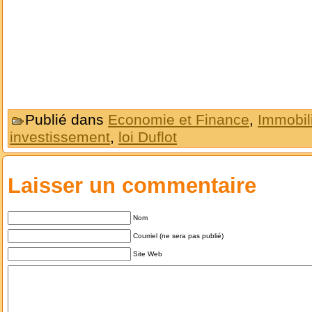
Publié dans
Economie et Finance
,
Immobil
investissement
,
loi Duflot
Laisser un commentaire
Nom
Courriel (ne sera pas publié)
Site Web