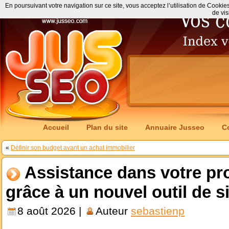
En poursuivant votre navigation sur ce site, vous acceptez l’utilisation de Cookie
de vis
Accueil
Plan du site
Annuaire Jusseo
C
«
Définir son budget avant un achat immobilier
Assistance dans votre pro
grâce à un nouvel outil de s
8 août 2026 |
Auteur
sebastienp