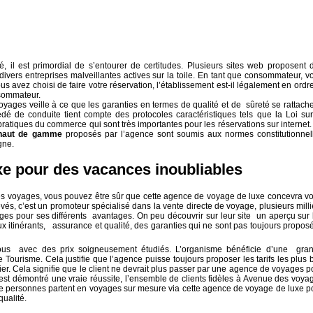
é, il est primordial de s’entourer de certitudes. Plusieurs sites web proposent 
si divers entreprises malveillantes actives sur la toile. En tant que consommateur, v
us avez choisi de faire votre réservation, l’établissement est-il légalement en ordre
nsommateur.
yages veille à ce que les garanties en termes de qualité et de sûreté se rattach
é de conduite tient compte des protocoles caractéristiques tels que la Loi sur
pratiques du commerce qui sont très importantes pour les réservations sur internet.
haut de gamme
proposés par l’agence sont soumis aux normes constitutionnel
gne.
e pour des vacances inoubliables
s voyages, vous pouvez être sûr que cette agence de voyage de luxe concevra vo
vés, c’est un promoteur spécialisé dans la vente directe de voyage, plusieurs milli
ages pour ses différents avantages. On peu découvrir sur leur site un aperçu sur 
x itinérants, assurance et qualité, des garanties qui ne sont pas toujours propos
ous avec des prix soigneusement étudiés. L’organisme bénéficie d’une gra
ourisme. Cela justifie que l’agence puisse toujours proposer les tarifs les plus 
ier. Cela signifie que le client ne devrait plus passer par une agence de voyages p
’est démontré une vraie réussite, l’ensemble de clients fidèles à Avenue des voya
 de personnes partent en voyages sur mesure via cette agence de voyage de luxe p
qualité.