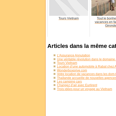
Tours Vietnam
Tout le bonhe
vacances en fa
Girond
Articles dans la même ca
L’Assurance Annulation
Une véritable révolution dans le domaine 
Tours Vietnam
Location d’une automobile à Rabat chez A
Wonderboxprive.com
Votre location de vacances dans les dom
Thaïlande accueille de nouvelles agences
Les camping cars
Changez d’air avec Eurlirent
Trois idées pour un voyage au Vietnam