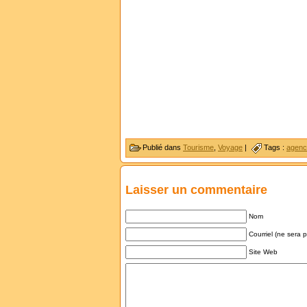
Publié dans
Tourisme
,
Voyage
|
Tags :
agenc
Laisser un commentaire
Nom
Courriel (ne sera 
Site Web