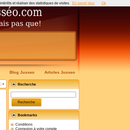
érêts et réaliser des statistiques de visites.
En savoir plus
Ok
Blog Jusseo
Articles Jusseo
!
»
Recherche
Bookmarks
Conditions
Connexion à votre compte