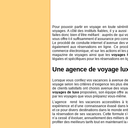
Pour pouvoir partir en voyage en toute sérénit
voyages. A côté des instituts fiables, il y a aus
faites donc bien d’être méfiant : auprès de qui vo
vous offre-t-il suffisamment d’assurance pro-co
Le procédé de conduite internet d’avenue des vo
également aux réservations en ligne. Ce procéd
commerce électronique, et sur les actions et les 
magazine de voyages ainsi que les
voyages 
légales et spécifiques pour les réservations en li
Une agence de voyage lux
Lorsque vous confiez vos vacances à avenue de
voyage selon les critères d’exigence les plus éle
de clients satisfaits ont choisis avenue des voy
voyages de luxe
proposées, son équipe offre au
par les voyages que vous préparez vous-même.
L’agence rend les vacances accessibles à t
expérience et d’une connaissance évasé dans le T
et ce pour divers destinations dans le monde ent
la réservation de ses vacances. Cette formule s
n’a cessé d’évoluer, annuellement des milliers
profiter des meilleurs tarifs tout en maintenant la 