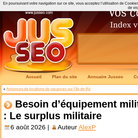
En poursuivant votre navigation sur ce site, vous acceptez l’utilisation de Cookie
de vis
Accueil
Plan du site
Annuaire Jusseo
C
«
Annonces de locations de vacances sur l’île de Ré
Besoin d’équipement milit
: Le surplus militaire
6 août 2026 |
Auteur
AlexP