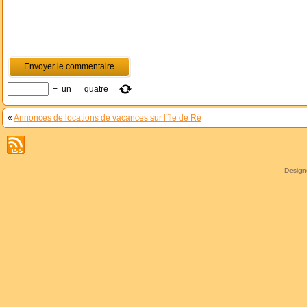
−
un
=
quatre
«
Annonces de locations de vacances sur l’île de Ré
Desig