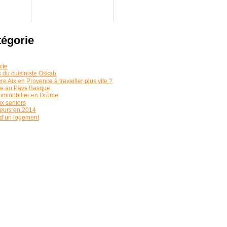
tégorie
cte
 du cuisiniste Oskab
Aix en Provence à travailler plus vite ?
me au Pays Basque
l’immobilier en Drôme
x seniors
leurs en 2014
 d’un logement