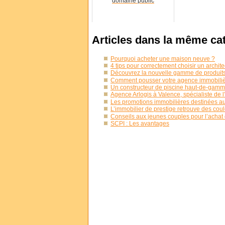
domaine public
Articles dans la même ca
Pourquoi acheter une maison neuve ?
4 tips pour correctement choisir un archite
Découvrez la nouvelle gamme de produits
Comment pousser votre agence immobilière 
Un constructeur de piscine haut-de-gam
Agence Arlogis à Valence, spécialiste de 
Les promotions immobilières destinées au
L’immobilier de prestige retrouve des cou
Conseils aux jeunes couples pour l’achat
SCPI : Les avantages