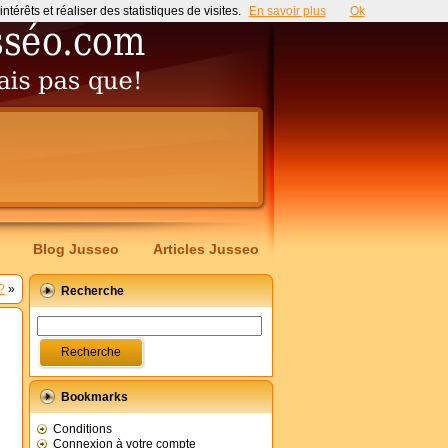
érêts et réaliser des statistiques de visites.
En savoir plus
Ok
Blog Jusseo
Articles Jusseo
?
»
Recherche
Bookmarks
Conditions
Connexion à votre compte