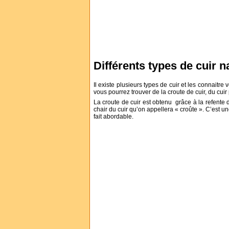
Différents types de cuir n
Il existe plusieurs types de cuir et les connaitr
vous pourrez trouver de la croute de cuir, du cuir p
La croute de cuir est obtenu grâce à la refente de
chair du cuir qu’on appellera « croûte ». C’est u
fait abordable.