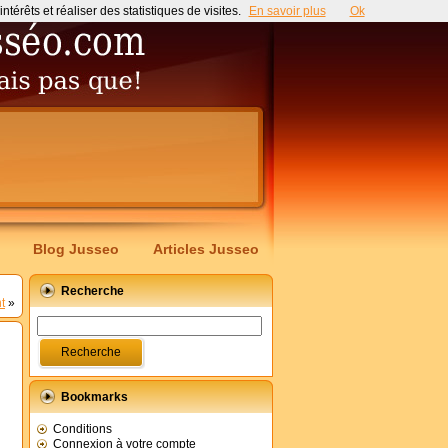
érêts et réaliser des statistiques de visites.
En savoir plus
Ok
Blog Jusseo
Articles Jusseo
Recherche
t
»
Bookmarks
Conditions
Connexion à votre compte