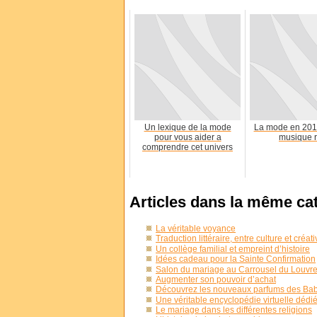
Un lexique de la mode
La mode en 201
pour vous aider a
musique 
comprendre cet univers
Articles dans la même ca
La véritable voyance
Traduction littéraire, entre culture et créati
Un collège familial et empreint d’histoire
Idées cadeau pour la Sainte Confirmation
Salon du mariage au Carrousel du Louvre l
Augmenter son pouvoir d’achat
Découvrez les nouveaux parfums des Baby
Une véritable encyclopédie virtuelle dédié
Le mariage dans les différentes religions