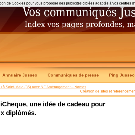
ation de Cookies pour vous proposer des publicités ciblées adaptés à vos centres d’int
Annuaire Jusseo
Communiques de presse
Ping Jusseo
ndu à Saint-Malo (35) avec NE Aménagement – Nantes
Création de sites et referencemen
Cheque, une idée de cadeau pour
x diplômés.