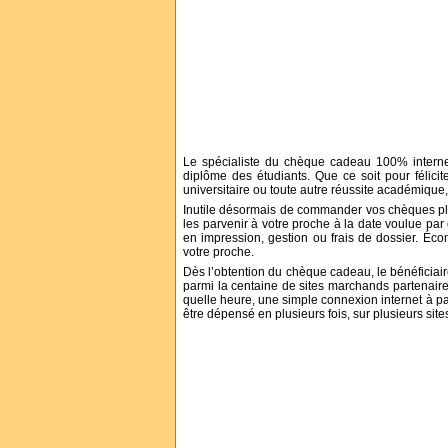
Le spécialiste du chèque cadeau 100% interne
diplôme des étudiants. Que ce soit pour félici
universitaire ou toute autre réussite académique
Inutile désormais de commander vos chèques plu
les parvenir à votre proche à la date voulue par
en impression, gestion ou frais de dossier. Écon
votre proche.
Dès l’obtention du chèque cadeau, le bénéficiai
parmi la centaine de sites marchands partenair
quelle heure, une simple connexion internet à pa
être dépensé en plusieurs fois, sur plusieurs sit