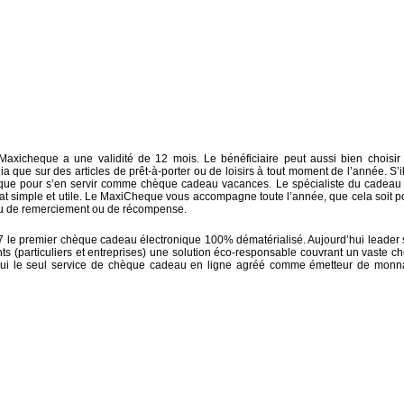
 Maxicheque a une validité de 12 mois. Le bénéficiaire peut aussi bien choisir
que sur des articles de prêt-à-porter ou de loisirs à tout moment de l’année. S’il
que pour s’en servir comme chèque cadeau vacances. Le spécialiste du cadeau
at simple et utile. Le MaxiCheque vous accompagne toute l’année, que cela soit p
au de remerciement ou de récompense.
 le premier chèque cadeau électronique 100% dématérialisé. Aujourd’hui leader 
ts (particuliers et entreprises) une solution éco-responsable couvrant un vaste ch
hui le seul service de chèque cadeau en ligne agréé comme émetteur de monn