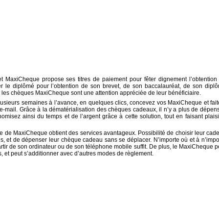
t MaxiCheque propose ses titres de paiement pour fêter dignement l’obtention
ter le diplômé pour l’obtention de son brevet, de son baccalauréat, de son dipl
, les chèques MaxiCheque sont une attention appréciée de leur bénéficiaire.
sieurs semaines à l’avance, en quelques clics, concevez vos MaxiCheque et fait
 e-mail. Grâce à la dématérialisation des chèques cadeaux, il n’y a plus de dépen
omisez ainsi du temps et de l’argent grâce à cette solution, tout en faisant plaisi
re de MaxiCheque obtient des services avantageux. Possibilité de choisir leur cad
es, et de dépenser leur chèque cadeau sans se déplacer. N’importe où et à n’impo
rtir de son ordinateur ou de son téléphone mobile suffit. De plus, le MaxiCheque p
es, et peut s’additionner avec d’autres modes de règlement.