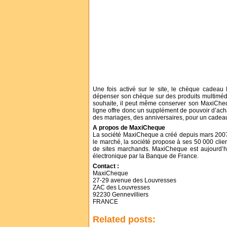
Une fois activé sur le site, le chèque cadeau
dépenser son chèque sur des produits multimédia 
souhaite, il peut même conserver son MaxiChe
ligne offre donc un supplément de pouvoir d’ach
des mariages, des anniversaires, pour un cade
A propos de MaxiCheque
La société MaxiCheque a créé depuis mars 2007
le marché, la société propose à ses 50 000 clien
de sites marchands. MaxiCheque est aujourd’
électronique par la Banque de France.
Contact :
MaxiCheque
27-29 avenue des Louvresses
ZAC des Louvresses
92230 Gennevilliers
FRANCE
Related posts: