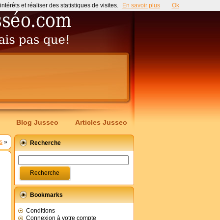
érêts et réaliser des statistiques de visites.
En savoir plus
Ok
Blog Jusseo
Articles Jusseo
s
»
Recherche
Bookmarks
Conditions
Connexion à votre compte