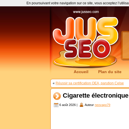
En poursuivant votre navigation sur ce site, vous acceptez l’utilis
Accueil
Plan du site
«
Réussir sa certification OEA, parution Celse
Cigarette électroniqu
6 août 2026 |
Auteur
neovapo79