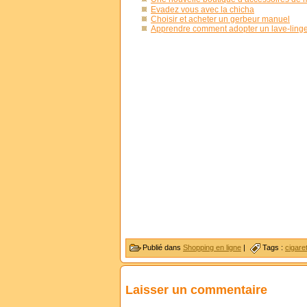
Evadez vous avec la chicha
Choisir et acheter un gerbeur manuel
Apprendre comment adopter un lave-linge
Publié dans
Shopping en ligne
|
Tags :
cigare
Laisser un commentaire