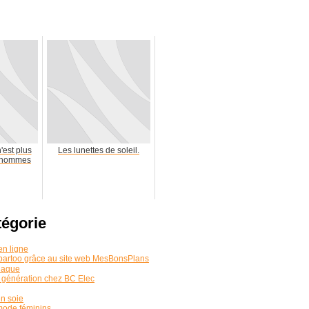
n'est plus
Les lunettes de soleil.
x hommes
tégorie
en ligne
partoo grâce au site web MesBonsPlans
siaque
e génération chez BC Elec
n soie
mode féminins