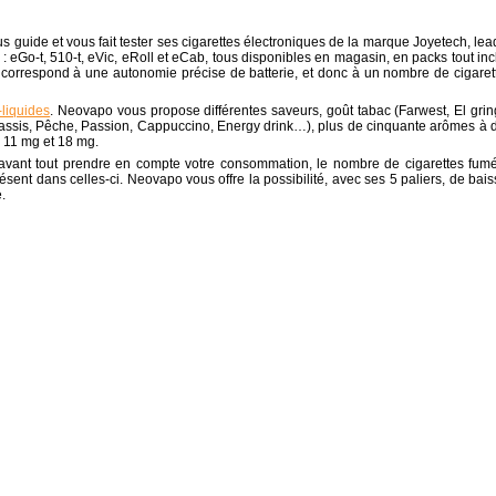
s guide et vous fait tester ses cigarettes électroniques de la marque Joyetech, lea
 eGo-t, 510-t, eVic, eRoll et eCab, tous disponibles en magasin, en packs tout inc
rrespond à une autonomie précise de batterie, et donc à un nombre de cigaret
-liquides
. Neovapo vous propose différentes saveurs, goût tabac (Farwest, El grin
assis, Pêche, Passion, Cappuccino, Energy drink…), plus de cinquante arômes à 
, 11 mg et 18 mg.
t avant tout prendre en compte votre consommation, le nombre de cigarettes fum
sent dans celles-ci. Neovapo vous offre la possibilité, avec ses 5 paliers, de bais
.