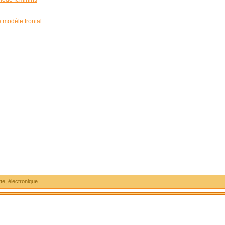
 modèle frontal
tte
,
électronique