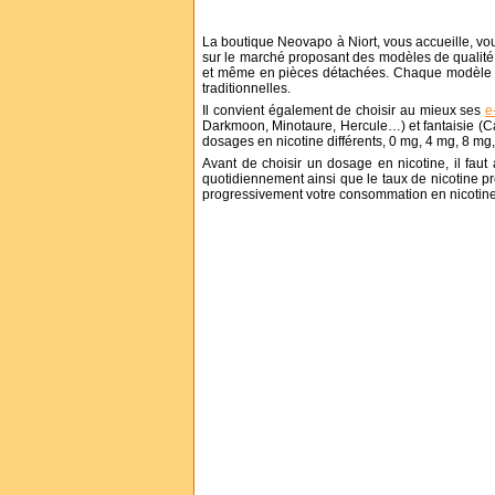
La boutique Neovapo à Niort, vous accueille, vou
sur le marché proposant des modèles de qualité :
et même en pièces détachées. Chaque modèle co
traditionnelles.
Il convient également de choisir au mieux ses
e
Darkmoon, Minotaure, Hercule…) et fantaisie (C
dosages en nicotine différents, 0 mg, 4 mg, 8 mg
Avant de choisir un dosage en nicotine, il fau
quotidiennement ainsi que le taux de nicotine pré
progressivement votre consommation en nicotine