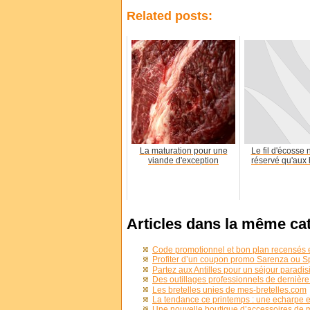
Related posts:
La maturation pour une
Le fil d'écosse 
viande d'exception
réservé qu'au
Articles dans la même ca
Code promotionnel et bon plan recensés 
Profiter d’un coupon promo Sarenza ou S
Partez aux Antilles pour un séjour paradi
Des outillages professionnels de dernièr
Les bretelles unies de mes-bretelles.com
La tendance ce printemps : une echarpe e
Une nouvelle boutique d’accessoires de 