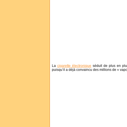
La
cigarette électronique
séduit de plus en plu
puisqu’il a déjà convaincu des millions de « vapo