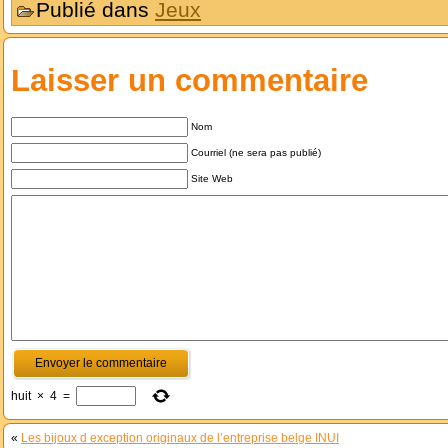
Publié dans
Jeux
Laisser un commentaire
Nom
Courriel (ne sera pas publié)
Site Web
huit
×
4
=
«
Les bijoux d exception originaux de l’entreprise belge INUI