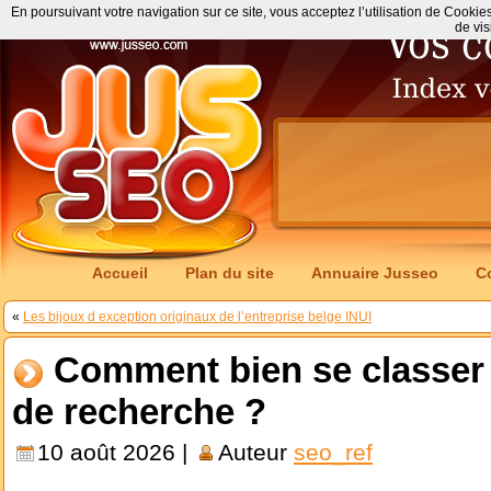
En poursuivant votre navigation sur ce site, vous acceptez l’utilisation de Cookie
de vis
Accueil
Plan du site
Annuaire Jusseo
C
«
Les bijoux d exception originaux de l’entreprise belge INUI
Comment bien se classer 
de recherche ?
10 août 2026 |
Auteur
seo_ref