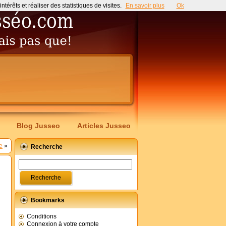
érêts et réaliser des statistiques de visites.
En savoir plus
Ok
Blog Jusseo
Articles Jusseo
e
»
Recherche
Bookmarks
Conditions
Connexion à votre compte