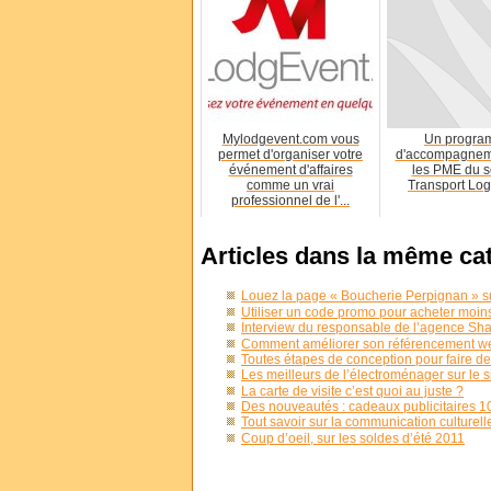
Mylodgevent.com vous
Un progr
permet d'organiser votre
d'accompagnem
événement d'affaires
les PME du s
comme un vrai
Transport Log
professionnel de l'...
Articles dans la même ca
Louez la page « Boucherie Perpignan » su
Utiliser un code promo pour acheter moin
Interview du responsable de l’agence Sh
Comment améliorer son référencement we
Toutes étapes de conception pour faire de
Les meilleurs de l’électroménager sur le s
La carte de visite c’est quoi au juste ?
Des nouveautés : cadeaux publicitaires 
Tout savoir sur la communication culturell
Coup d’oeil, sur les soldes d’été 2011