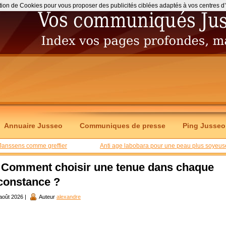
ation de Cookies pour vous proposer des publicités ciblées adaptés à vos centres d’int
Annuaire Jusseo
Communiques de presse
Ping Jusseo
Janssens comme greffier
Anti age labobara pour une peau plus soyeus
Comment choisir une tenue dans chaque
constance ?
août 2026 |
Auteur
alexandre