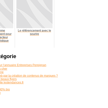
amme
Le référencement avec le
ent pour
sourire
ecteur
istique
tégorie
r l’annuaire Entreprises Perpignan
s cher
ane
b par la création de contenus de marques ?
 beaux flyers
ite lestendances.fr
100% bio
e