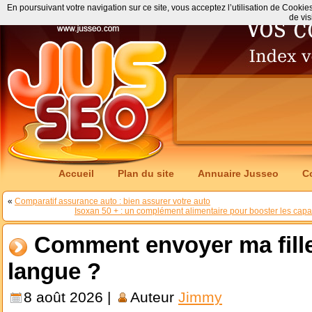
En poursuivant votre navigation sur ce site, vous acceptez l’utilisation de Cookie
de vis
Accueil
Plan du site
Annuaire Jusseo
C
«
Comparatif assurance auto : bien assurer votre auto
Isoxan 50 + : un complément alimentaire pour booster les capac
Comment envoyer ma fille
langue ?
8 août 2026 |
Auteur
Jimmy