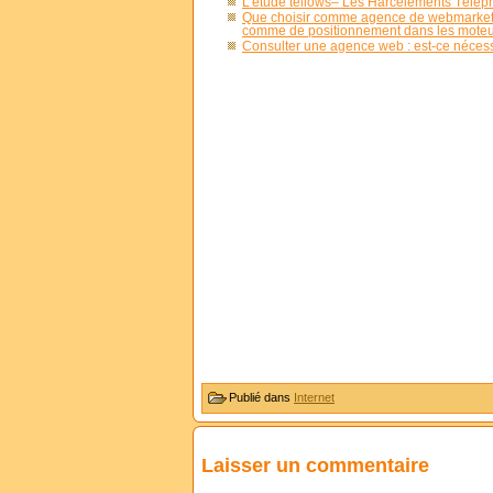
L’étude tellows– Les Harcèlements Télé
Que choisir comme agence de webmarketi
comme de positionnement dans les moteur
Consulter une agence web : est-ce nécess
Publié dans
Internet
Laisser un commentaire