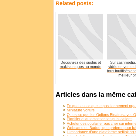
Related posts:
Découvrez des sushis et
Sur cashmedia, 
makis uniques au monde
vidéo en vente 
tous inutilisés et 
meilleur pri
Articles dans la même ca
En quoi est-ce que le positionnement org
Miniature Voiture
Qu’est ce que les Options Binaires avec O
Planifier et automatiser ses publications
Acheter des poulailler pas cher sur interne
Webcamo ou Badoo, que préférer pour tch
L’importance d’une plateforme netlinking 