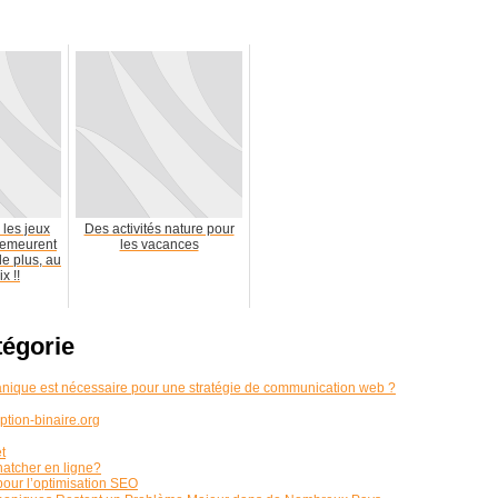
les jeux
Des activités nature pour
demeurent
les vacances
de plus, au
x !!
tégorie
anique est nécessaire pour une stratégie de communication web ?
ption-binaire.org
t
atcher en ligne?
pour l’optimisation SEO