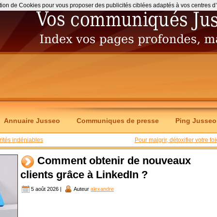
ation de Cookies pour vous proposer des publicités ciblées adaptés à vos centres d’int
Annuaire Jusseo
Communiques de presse
Ping Jusseo
ités indéniables
Pour maigrir, détoxifier votre foi
Comment obtenir de nouveaux
clients grâce à LinkedIn ?
5 août 2026 |
Auteur
alexandre