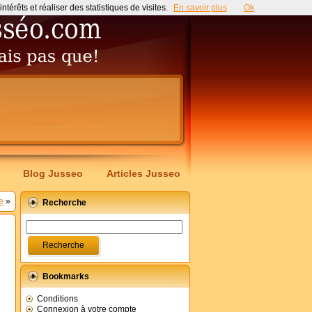
érêts et réaliser des statistiques de visites.
En savoir plus
Ok
Blog Jusseo
Articles Jusseo
e
»
Recherche
Bookmarks
Conditions
Connexion à votre compte