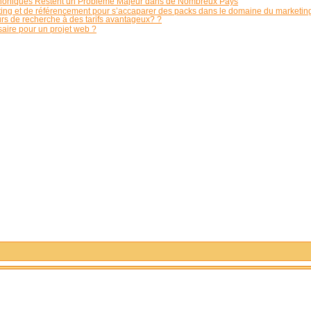
phoniques Restent un Problème Majeur dans de Nombreux Pays
ng et de référencement pour s’accaparer des packs dans le domaine du marketin
s de recherche à des tarifs avantageux? ?
aire pour un projet web ?