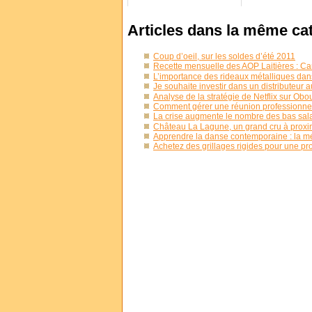
Articles dans la même ca
Coup d’oeil, sur les soldes d’été 2011
Recette mensuelle des AOP Laitières : Ca
L’importance des rideaux métalliques dans
Je souhaite investir dans un distributeur
Analyse de la stratégie de Netflix sur Obo
Comment gérer une réunion professionnel
La crise augmente le nombre des bas sal
Château La Lagune, un grand cru à proxi
Apprendre la danse contemporaine : la mé
Achetez des grillages rigides pour une pro