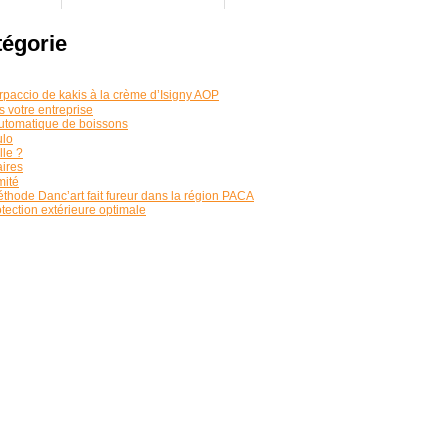
tégorie
rpaccio de kakis à la crème d’Isigny AOP
 votre entreprise
 automatique de boissons
ulo
le ?
aires
mité
thode Danc’art fait fureur dans la région PACA
tection extérieure optimale