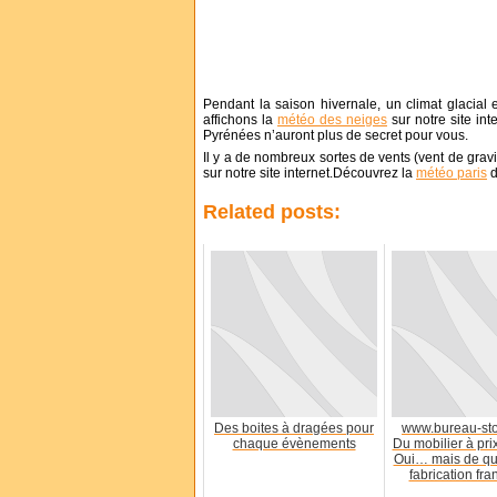
Pendant la saison hivernale, un climat glacial
affichons la
météo des neiges
sur notre site in
Pyrénées n’auront plus de secret pour vous.
Il y a de nombreux sortes de vents (vent de grav
sur notre site internet.Découvrez la
météo paris
d
Related posts:
Des boites à dragées pour
www.bureau-sto
chaque évènements
Du mobilier à pri
Oui… mais de qua
fabrication fran