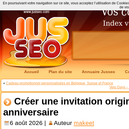
En poursuivant votre navigation sur ce site, vous acceptez l’utilisation de Cookie
de vis
Accueil
Plan du site
Annuaire Jusseo
C
«
Cadeau promotionnel personnalisées en Belgique, Suisse et France
Velo Days –
Créer une invitation orig
anniversaire
6 août 2026 |
Auteur
makeet