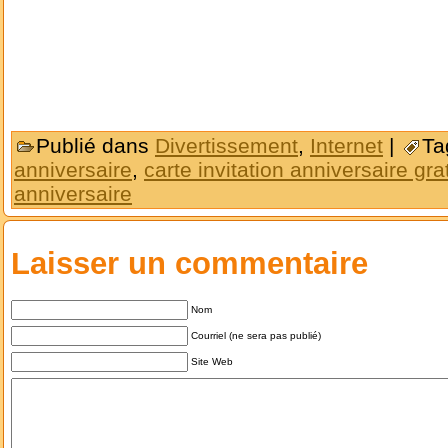
Publié dans
Divertissement
,
Internet
|
Ta
anniversaire
,
carte invitation anniversaire gra
anniversaire
Laisser un commentaire
Nom
Courriel (ne sera pas publié)
Site Web