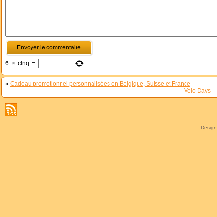
6
×
cinq
=
«
Cadeau promotionnel personnalisées en Belgique, Suisse et France
Velo Days –
Desig