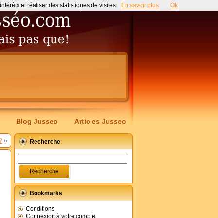
érêts et réaliser des statistiques de visites.
En savoir plus
Ok
Blog Jusseo
Articles Jusseo
?
»
Recherche
Bookmarks
Conditions
Connexion à votre compte