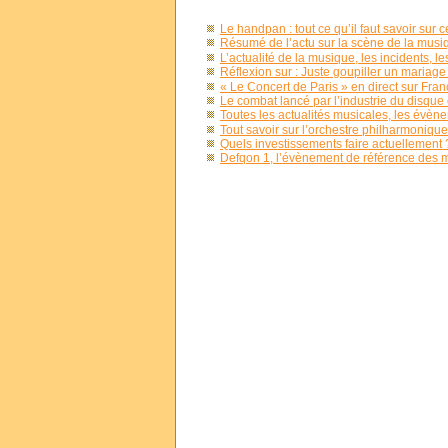
Le handpan : tout ce qu’il faut savoir sur c
Résumé de l’actu sur la scène de la mus
L’actualité de la musique, les incidents, l
Réflexion sur : Juste goupiller un mariage
« Le Concert de Paris » en direct sur Fran
Le combat lancé par l’industrie du disque 
Toutes les actualités musicales, les évèn
Tout savoir sur l’orchestre philharmoniqu
Quels investissements faire actuellement 
Defqon 1, l’évènement de référence des 