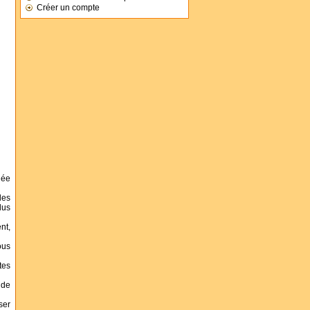
Créer un compte
dée
des
lus
nt,
ous
tes
 de
ser