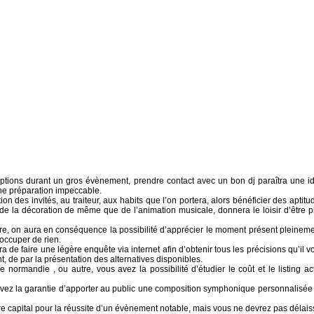
ptions durant un gros évènement, prendre contact avec un bon dj paraîtra une i
une préparation impeccable.
tion des invités, au traiteur, aux habits que l’on portera, alors bénéficier des aptitu
 de la décoration de même que de l’animation musicale, donnera le loisir d’être p
raire, on aura en conséquence la possibilité d’apprécier le moment présent pleineme
éoccuper de rien.
a de faire une légère enquête via internet afin d’obtenir tous les précisions qu’il v
t, de par la présentation des alternatives disponibles.
e normandie , ou autre, vous avez la possibilité d’étudier le coût et le listing ac
 avez la garantie d’apporter au public une composition symphonique personnalisée
re capital pour la réussite d’un évènement notable, mais vous ne devrez pas délais