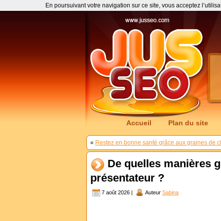
En poursuivant votre navigation sur ce site, vous acceptez l’utilis
Accueil
Plan du site
«
Restez en bonne santé grâce aux graines de 
De quelles manières go
présentateur ?
7 août 2026 |
Auteur
Sabina