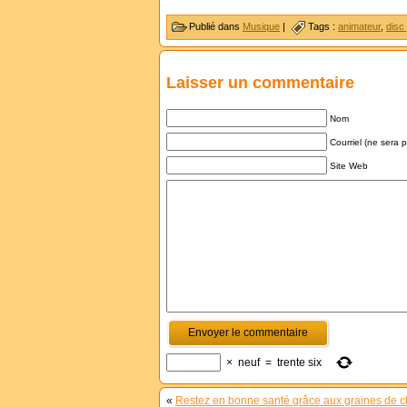
Publié dans
Musique
|
Tags :
animateur
,
disc
Laisser un commentaire
Nom
Courriel (ne sera 
Site Web
×
neuf
=
trente six
«
Restez en bonne santé grâce aux graines de 