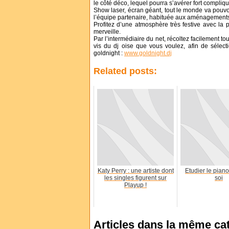
le côté déco, lequel pourra s’avérer fort compli
Show laser, écran géant, tout le monde va pouvoi
l’équipe partenaire, habituée aux aménagements 
Profitez d’une atmosphère très festive avec la 
merveille.
Par l’intermédiaire du net, récoltez facilement 
vis du dj oise que vous voulez, afin de sélect
goldnight :
www.goldnight.dj
Related posts:
Katy Perry : une artiste dont
Etudier le pian
les singles figurent sur
soi
Playup !
Articles dans la même ca