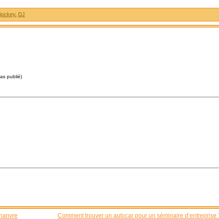
 jockey
,
DJ
pas publié)
chanvre
Comment trouver un autocar pour un séminaire d’entreprise 