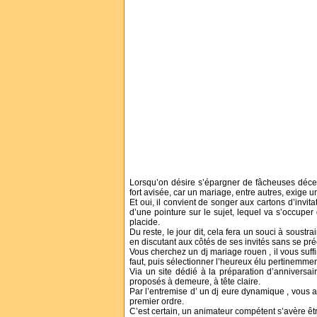
Lorsqu’on désire s’épargner de fâcheuses déce
fort avisée, car un mariage, entre autres, exige 
Et oui, il convient de songer aux cartons d’invita
d’une pointure sur le sujet, lequel va s’occuper
placide.
Du reste, le jour dit, cela fera un souci à soust
en discutant aux côtés de ses invités sans se pr
Vous cherchez un dj mariage rouen , il vous suffir
faut, puis sélectionner l’heureux élu pertinemmen
Via un site dédié à la préparation d’anniversair
proposés à demeure, à tête claire.
Par l’entremise d’ un dj eure dynamique , vous
premier ordre.
C’est certain, un animateur compétent s’avère êt