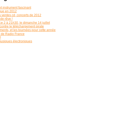
et instrument fascinant
ique en 2012
es ventes cd, concerts de 2012
 de rêve !
ce 2 à 21h30, le dimanche 14 juillet
contre le téléchargement pirate
ements, et les tournées pour cette année
e de Radio France
?
musiques électroniques