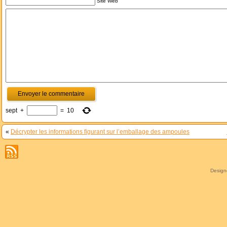
Site Web
sept
+
=
10
«
Décrypter les informations figurant sur l’emballage des ampoules
Desig