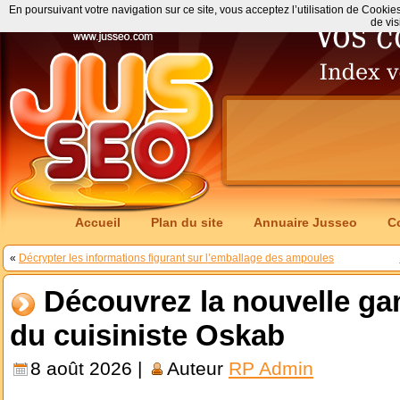
En poursuivant votre navigation sur ce site, vous acceptez l’utilisation de Cookie
de vis
Accueil
Plan du site
Annuaire Jusseo
C
«
Décrypter les informations figurant sur l’emballage des ampoules
Découvrez la nouvelle g
du cuisiniste Oskab
8 août 2026 |
Auteur
RP Admin