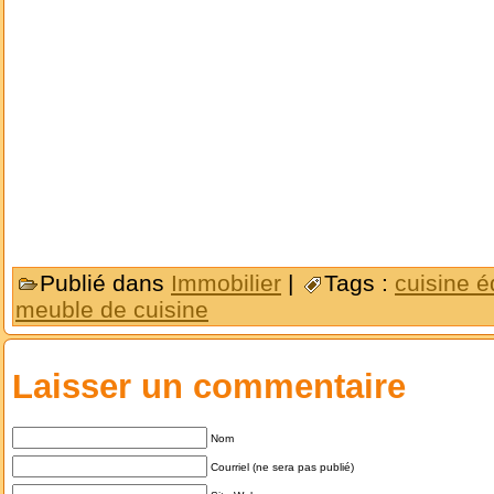
Publié dans
Immobilier
|
Tags :
cuisine 
meuble de cuisine
Laisser un commentaire
Nom
Courriel (ne sera pas publié)