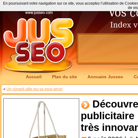
En poursuivant votre navigation sur ce site, vous acceptez l’utilisation de Cookie
de vis
Accueil
Plan du site
Annuaire Jusseo
C
«
Un conseil utile qui va vous servir
Découvre
publicitaire
très innova