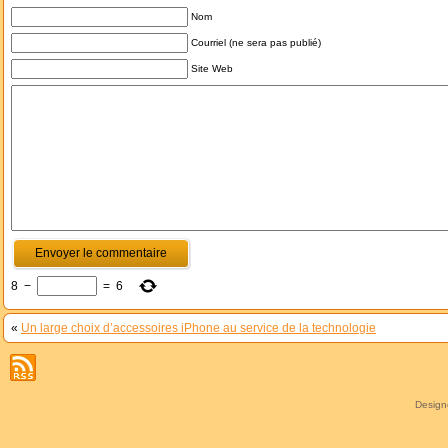
Nom
Courriel (ne sera pas publié)
Site Web
8
−
=
6
«
Un large choix d’accessoires iPhone au service de la technologie
Desig