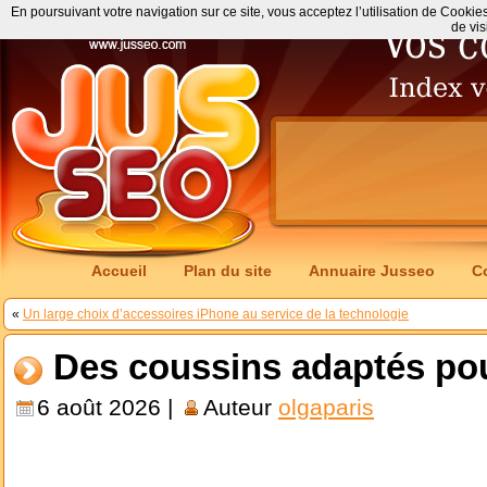
En poursuivant votre navigation sur ce site, vous acceptez l’utilisation de Cookie
de vis
Accueil
Plan du site
Annuaire Jusseo
C
«
Un large choix d’accessoires iPhone au service de la technologie
Des coussins adaptés pou
6 août 2026 |
Auteur
olgaparis