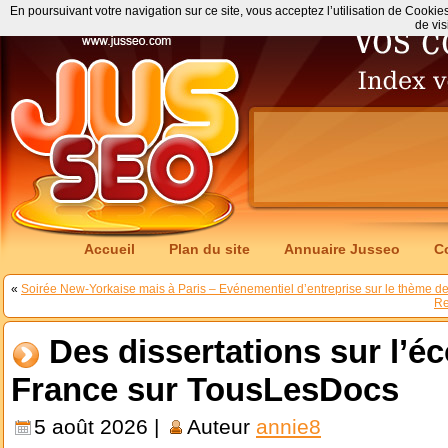
En poursuivant votre navigation sur ce site, vous acceptez l’utilisation de Cookie
de vis
Accueil
Plan du site
Annuaire Jusseo
C
«
Soirée New-Yorkaise mais à Paris – Evénementiel d’entreprise sur le thème de
Re
Des dissertations sur l’é
France sur TousLesDocs
5 août 2026 |
Auteur
annie8