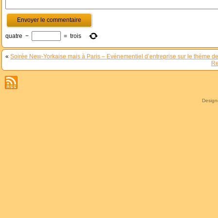
quatre
−
=
trois
«
Soirée New-Yorkaise mais à Paris – Evénementiel d’entreprise sur le thème de
Re
Desig