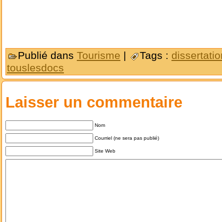
Publié dans
Tourisme
|
Tags :
dissertati
touslesdocs
Laisser un commentaire
Nom
Courriel (ne sera pas publié)
Site Web