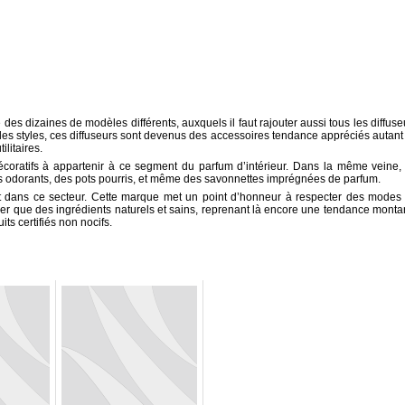
 des dizaines de modèles différents, auxquels il faut rajouter aussi tous les diffuse
us les styles, ces diffuseurs sont devenus des accessoires tendance appréciés autant
ilitaires.
 décoratifs à appartenir à ce segment du parfum d’intérieur. Dans la même veine,
s odorants, des pots pourris, et même des savonnettes imprégnées de parfum.
nt dans ce secteur. Cette marque met un point d’honneur à respecter des modes
liser que des ingrédients naturels et sains, reprenant là encore une tendance monta
s certifiés non nocifs.