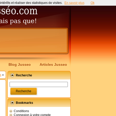
érêts et réaliser des statistiques de visites.
En savoir plus
Ok
Blog Jusseo
Articles Jusseo
s
»
Recherche
Bookmarks
Conditions
Connexion à votre compte