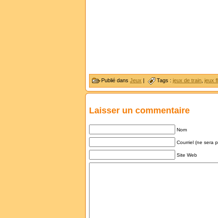
Publié dans
Jeux
|
Tags :
jeux de train
,
jeux f
Laisser un commentaire
Nom
Courriel (ne sera 
Site Web