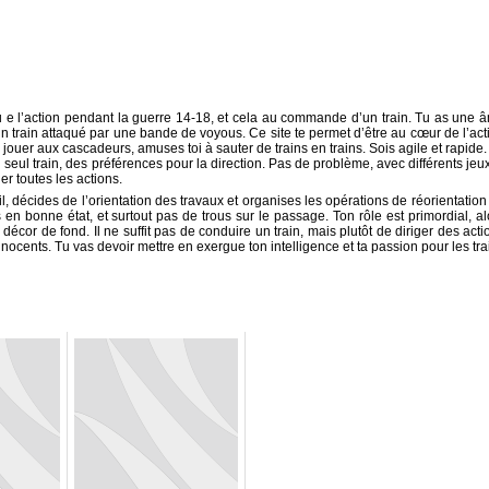
au e l’action pendant la guerre 14-18, et cela au commande d’un train. Tu as une 
un train attaqué par une bande de voyous. Ce site te permet d’être au cœur de l’act
jouer aux cascadeurs, amuses toi à sauter de trains en trains. Sois agile et rapide.
eul train, des préférences pour la direction. Pas de problème, avec différents jeux
er toutes les actions.
il, décides de l’orientation des travaux et organises les opérations de réorientation
 en bonne état, et surtout pas de trous sur le passage. Ton rôle est primordial, al
n décor de fond. Il ne suffit pas de conduire un train, mais plutôt de diriger des acti
ocents. Tu vas devoir mettre en exergue ton intelligence et ta passion pour les tra