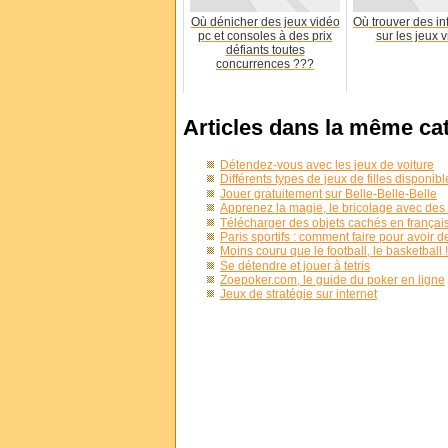
Où dénicher des jeux vidéo
Où trouver des in
pc et consoles à des prix
sur les jeux 
défiants toutes
concurrences ???
Articles dans la même ca
Détendez-vous avec les jeux de voiture
Différents types de jeux de filles disponibl
Jouer gratuitement sur Belle-Belle-Belle
Apprenez la magie, le bricolage avec des 
Télécharger des objets cachés en françai
Paris sportifs : comment faire pour avoir 
Moins couru que le football, le basketball !
Se détendre et jouer à tetris
Zoepoker.com, le guide du poker en ligne
Jeux de stratégie sur internet