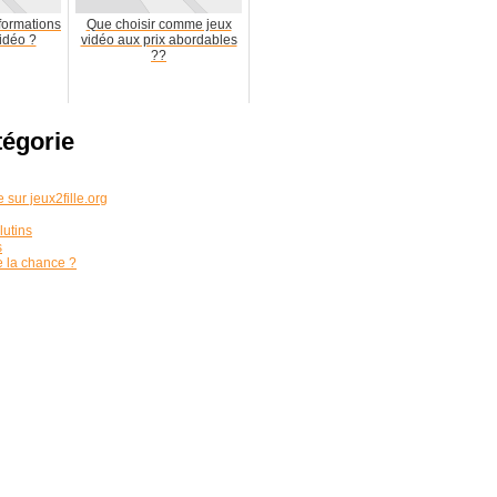
formations
Que choisir comme jeux
vidéo ?
vidéo aux prix abordables
??
tégorie
e sur jeux2fille.org
lutins
s
de la chance ?