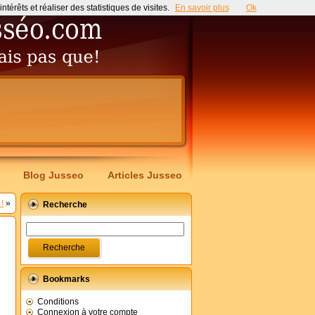
érêts et réaliser des statistiques de visites.
En savoir plus
Ok
Blog Jusseo
Articles Jusseo
!
»
Recherche
Bookmarks
Conditions
Connexion à votre compte