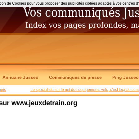
ation de Cookies pour vous proposer des publicités ciblées adaptés à vos centres d’int
Annuaire Jusseo
Communiques de presse
Ping Jusseo
mois
Le spécialiste sur le net des équipements vélo, c’est lecyclo.com 
n sur www.jeuxdetrain.org