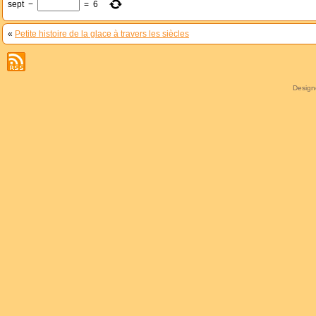
sept
−
=
6
«
Petite histoire de la glace à travers les siècles
Desig