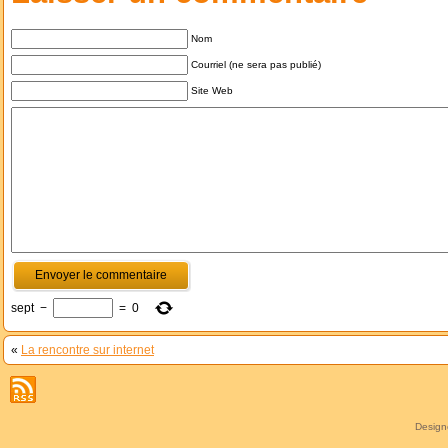
Nom
Courriel (ne sera pas publié)
Site Web
sept
−
=
0
«
La rencontre sur internet
Desig