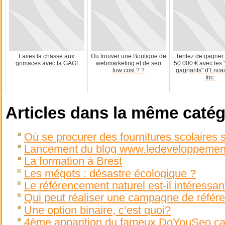
Faites la chasse aux
Ou trouver une Boutique de
Tentez de gagner 
grimaces avec la GAG!
webmarketing et de seo
50 000 € avec les 
low cost ? ?
gagnants" d'Encai
fric.
Articles dans la même catég
Où se procurer des fournitures scolaires s
Lancement du blog www.ledeveloppement
La formation à Brest
Les mégots : désastre écologique ?
Le référencement naturel est-il intéressan
Qui peut réaliser une campagne de référ
Une option binaire, c’est quoi?
4ème apparition du fameux DoYouSeo c