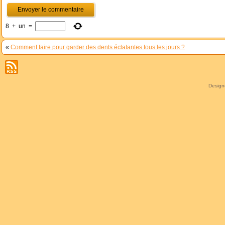
8
+
un
=
«
Comment faire pour garder des dents éclatantes tous les jours ?
Desig