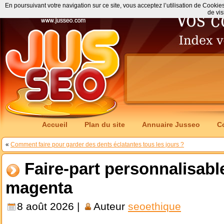
En poursuivant votre navigation sur ce site, vous acceptez l’utilisation de Cookie
de vis
Accueil
Plan du site
Annuaire Jusseo
C
«
Comment faire pour garder des dents éclatantes tous les jours ?
Faire-part personnalisable
magenta
8 août 2026 |
Auteur
seoethique