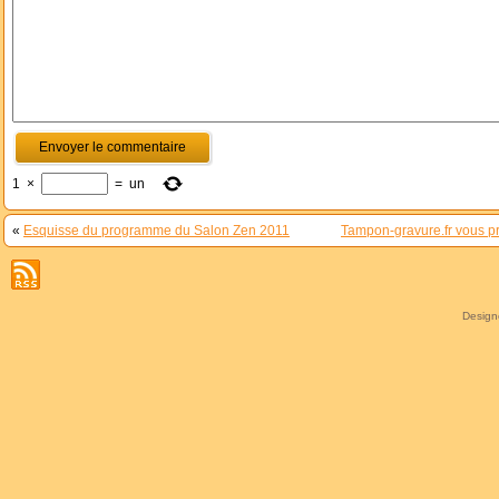
1
×
=
un
«
Esquisse du programme du Salon Zen 2011
Tampon-gravure.fr vous p
Desig