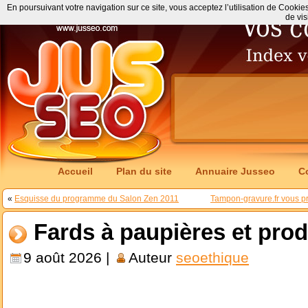
En poursuivant votre navigation sur ce site, vous acceptez l’utilisation de Cookie
de vis
Accueil
Plan du site
Annuaire Jusseo
C
«
Esquisse du programme du Salon Zen 2011
Tampon-gravure.fr vous p
Fards à paupières et pro
9 août 2026 |
Auteur
seoethique