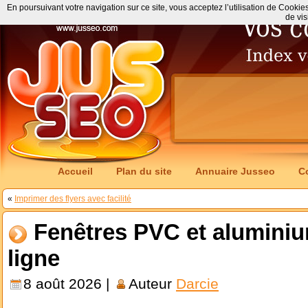
En poursuivant votre navigation sur ce site, vous acceptez l’utilisation de Cookie
de vis
Accueil
Plan du site
Annuaire Jusseo
C
«
Imprimer des flyers avec facilité
Fenêtres PVC et alumini
ligne
8 août 2026 |
Auteur
Darcie