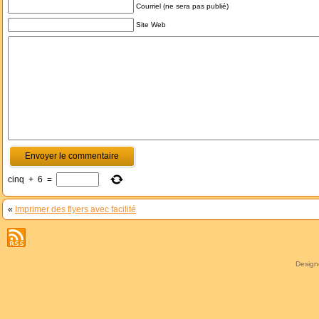
Courriel (ne sera pas publié)
Site Web
cinq
+
6
=
«
Imprimer des flyers avec facilité
Desig