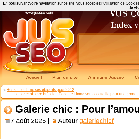
En poursuivant votre navigation sur ce site, vous acceptez l’utilisation de Cookie
de vis
Accueil
Plan du site
Annuaire Jusseo
C
«
Henkel confirme ses objectifs pour 2012
Le concept store brésilien Doce de Limao vous accueille pour une grande br
Galerie chic : Pour l’amou
7 août 2026 |
Auteur
galeriechicf