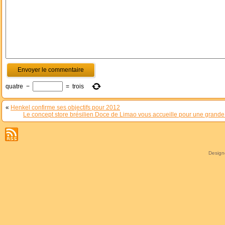
quatre
−
=
trois
«
Henkel confirme ses objectifs pour 2012
Le concept store brésilien Doce de Limao vous accueille pour une grande br
Desig