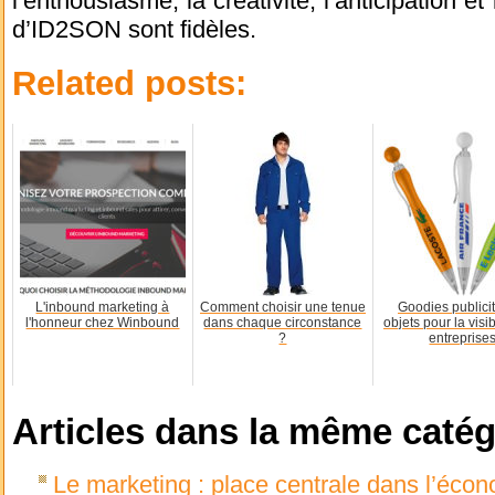
l’enthousiasme, la créativité, l’anticipation e
d’ID2SON sont fidèles.
Related posts:
L'inbound marketing à
Comment choisir une tenue
Goodies publicit
l'honneur chez Winbound
dans chaque circonstance
objets pour la visib
?
entreprise
Articles dans la même catég
Le marketing : place centrale dans l’éc