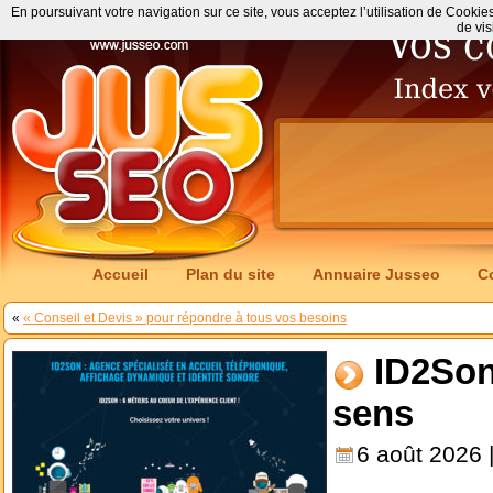
En poursuivant votre navigation sur ce site, vous acceptez l’utilisation de Cookie
de vis
Accueil
Plan du site
Annuaire Jusseo
C
«
« Conseil et Devis » pour répondre à tous vos besoins
ID2Son
sens
6 août 2026 