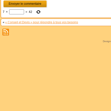
7
×
=
42
«
« Conseil et Devis » pour répondre à tous vos besoins
Desig