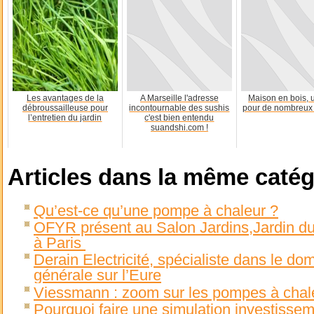
Les avantages de la
A Marseille l'adresse
Maison en bois, 
débroussailleuse pour
incontournable des sushis
pour de nombreux 
l’entretien du jardin
c'est bien entendu
suandshi.com !
Articles dans la même catég
Qu’est-ce qu’une pompe à chaleur ?
OFYR présent au Salon Jardins,Jardin du 
à Paris
Derain Electricité, spécialiste dans le dom
générale sur l’Eure
Viessmann : zoom sur les pompes à chal
Pourquoi faire une simulation investissem