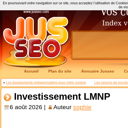
En poursuivant votre navigation sur ce site, vous acceptez l’utilisation de Cookie
de vis
Accueil
Plan du site
Annuaire Jusseo
C
«
Les équipements indispensables pour votre cuisine
Les raisons de procéd
Investissement LMNP
6 août 2026 |
Auteur
sophie