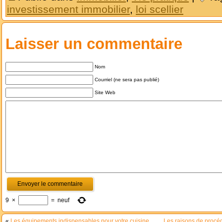
investissement immobilier
,
loi scellier
Laisser un commentaire
Nom
Courriel (ne sera pas publié)
Site Web
9
×
=
neuf
«
Les équipements indispensables pour votre cuisine
Les raisons de procéd