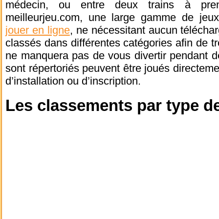
médecin, ou entre deux trains à pren
meilleurjeu.com, une large gamme de jeux
jouer en ligne
, ne nécessitant aucun téléchar
classés dans différentes catégories afin de tr
ne manquera pas de vous divertir pendant de
sont répertoriés peuvent être joués directem
d’installation ou d’inscription.
Les classements par type de