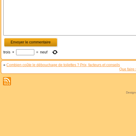
trois
×
=
neuf
«
Combien coûte le débouchage de toilettes ? Prix, facteurs et conseils
Que faire 
Desig