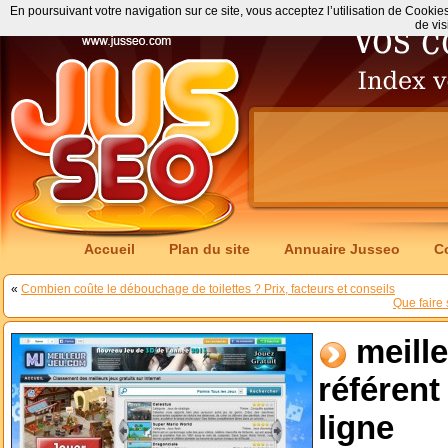
En poursuivant votre navigation sur ce site, vous acceptez l’utilisation de Cookie
de vis
Accueil
Plan du site
Annuaire Jusseo
C
«
Combien coûte le débouchage de toilettes ? Prix, facteurs et conseils
Que faire 
meille
référent
ligne