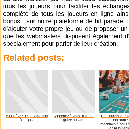
tous les joueurs pour faciliter les échange
complète de tous les joueurs en ligne ains
bonus : sur notre plateforme de hit parade de
d’ajouter votre propre jeu ou de proposer un 
que les webmasters disposent également d’
spécialement pour parler de leur création.
Related posts:
Vous rêvez de jeux gratuits
Apprenez à vous distraire
Des fournisseurs 
à gogo ?
grâce au web
qui font partie
machines à sous e
les plus fiabl