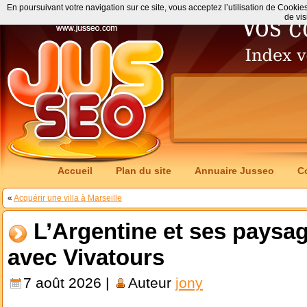
En poursuivant votre navigation sur ce site, vous acceptez l’utilisation de Cookie
de vis
Accueil
Plan du site
Annuaire Jusseo
C
«
Acquérir une villa à Marseille
L’Argentine et ses paysa
avec Vivatours
7 août 2026 |
Auteur
jony