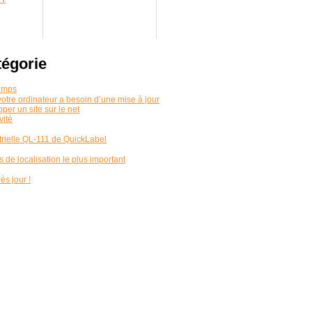
tégorie
temps
votre ordinateur a besoin d’une mise à jour
er un site sur le net
vité
trielle QL-111 de QuickLabel
 de localisation le plus important
ès jour !