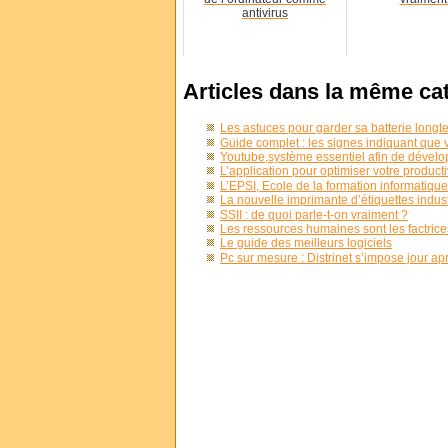
antivirus
Articles dans la même ca
Les astuces pour garder sa batterie long
Guide complet : les signes indiquant que 
Youtube,système essentiel afin de développ
L’application pour optimiser votre producti
L’EPSI, Ecole de la formation informatique
La nouvelle imprimante d’étiquettes indus
SSII : de quoi parle-t-on vraiment ?
Les ressources humaines sont les factrices
Le guide des meilleurs logiciels
Pc sur mesure : Distrinet s’impose jour apr