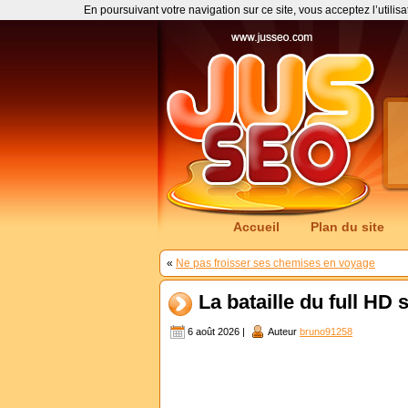
En poursuivant votre navigation sur ce site, vous acceptez l’utilis
Accueil
Plan du site
«
Ne pas froisser ses chemises en voyage
La bataille du full HD s
6 août 2026 |
Auteur
bruno91258