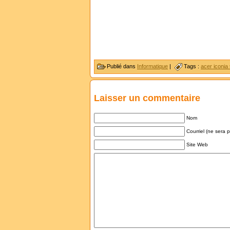
Publié dans
Informatique
|
Tags :
acer iconia 
Laisser un commentaire
Nom
Courriel (ne sera 
Site Web