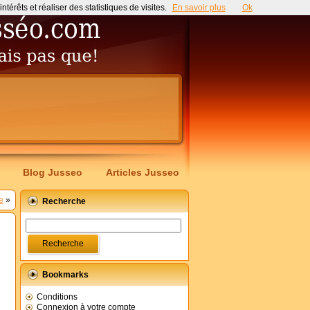
érêts et réaliser des statistiques de visites.
En savoir plus
Ok
Blog Jusseo
Articles Jusseo
e
»
Recherche
Bookmarks
Conditions
Connexion à votre compte