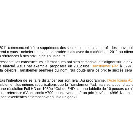
 2011 commencent à être supprimées des sites e-commerce au profil des nouveaut
offrent à vous : acheter une tablette bradée mais avec du matériel de 2011 ou atten
 références à des prix un peu plus hauts.
sante, les constructeurs informatiques ont bien compris que s’aligner sur le prix
s de marché. Asus par exemple, proposera en 2012 une
Transformer Pad
à 399€
e la célèbre Transformer première du nom. Nul doute qu’à ce prix le succès sera
s l’intention de se faire distancer par son rival. Au programme,
l’Acer Iconia A
iblement les mêmes spécifications que la Transformer Pad, mais surtout une table
une résolution Full HD en 1080p ! Oui du FHD sur une tablette de 10 pouces ce n’
tera la référence d’Acer Iconia A700 et sera vendue à un prix élevé de 499€. N’oubli
sont excellentes et feront baver plus d’un geek !