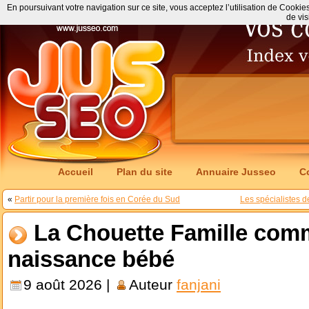
En poursuivant votre navigation sur ce site, vous acceptez l’utilisation de Cookie
de vis
Accueil
Plan du site
Annuaire Jusseo
C
«
Partir pour la première fois en Corée du Sud
Les spécialistes 
La Chouette Famille com
naissance bébé
9 août 2026 |
Auteur
fanjani