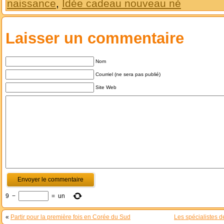
naissance
,
Idée cadeau nouveau né
Laisser un commentaire
Nom
Courriel (ne sera pas publié)
Site Web
9
−
=
un
«
Partir pour la première fois en Corée du Sud
Les spécialistes 