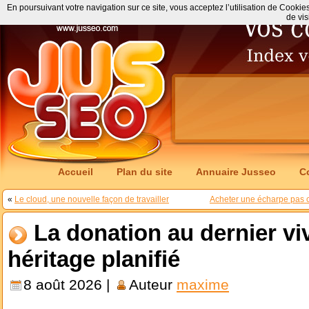
En poursuivant votre navigation sur ce site, vous acceptez l’utilisation de Cookie
de vis
Accueil
Plan du site
Annuaire Jusseo
C
«
Le cloud, une nouvelle façon de travailler
Acheter une écharpe pas 
La donation au dernier vi
héritage planifié
8 août 2026 |
Auteur
maxime