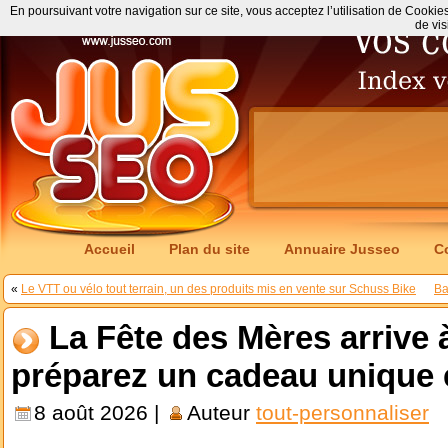
En poursuivant votre navigation sur ce site, vous acceptez l’utilisation de Cookie
de vis
Accueil
Plan du site
Annuaire Jusseo
C
«
Le VTT ou vélo tout terrain, un des produits mis en vente sur Schuss Bike
Ba
La Fête des Mères arrive 
préparez un cadeau unique et
8 août 2026 |
Auteur
tout-personnaliser