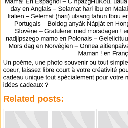
Mamá! En Espagnol – C npazgHuKou, uaua 
day en Anglais – Selamat hari ibu en Mal
Italien – Selemat (hari) ulsang tahun Ibou
Portugais – Boldog anyák Nápját en Hon
Slovène – Gratulerer med morsdagen ! e
nadjlpszego mamo en Polonais – Gelelicituu
Mors dag en Norvégien – Onnea äitienpäiv
Maman ! en Franç
Un poème, une photo souvenir ou tout simplem
coeur, laissez libre court à votre créativité p
cadeau unique tout spécialement pour votre 
idées cadeaux ?
Related posts: