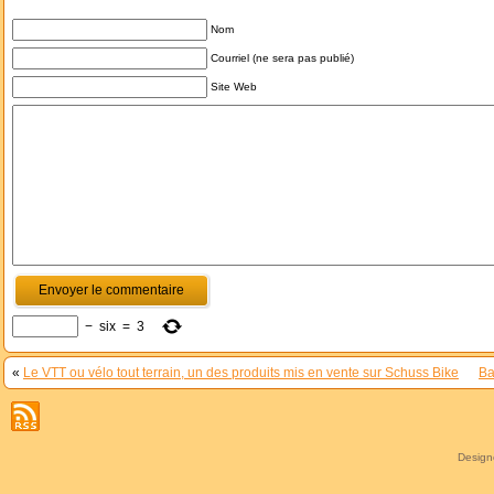
Nom
Courriel (ne sera pas publié)
Site Web
−
six
=
3
«
Le VTT ou vélo tout terrain, un des produits mis en vente sur Schuss Bike
Ba
Desig