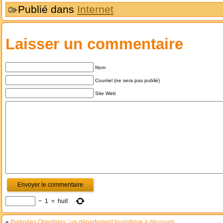
Publié dans
Internet
Laisser un commentaire
Nom
Courriel (ne sera pas publié)
Site Web
−
1
=
huit
«
Pyrénées Orientales : un département touristique à découvrir