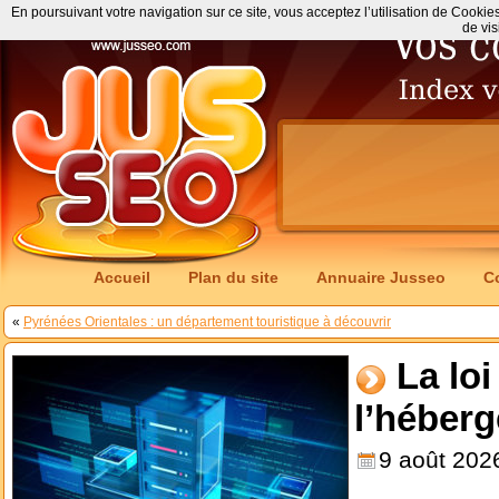
En poursuivant votre navigation sur ce site, vous acceptez l’utilisation de Cookie
de vis
Accueil
Plan du site
Annuaire Jusseo
C
«
Pyrénées Orientales : un département touristique à découvrir
La loi
l’héber
9 août 202