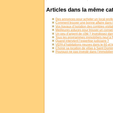
Articles dans la même ca
Des annonces pour acheter un local profes
Comment trouver une bonne affaire dans l
Vos travaux d’isolation des combles visita
Meilleures astuces pour trouver un conseil
Un peu d’argent de côté ? Investissez dan
Tous les programmes immobiliers neuf à 
Quand intervient l’expertise judiciaire ?
VEFA d’habitations neuves dans le 60 et l
Choisir sa location de villas à Saint Dom
Pourquoi ne pas investir dans l’immobilier 