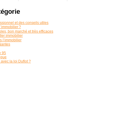
tégorie
sionnel et des conseils utiles
’immobilier ?
bles, bon marché et très efficaces
ler immobilier
s l’immobilier
Nantes
e 95
ingue
avec la loi Duflot ?