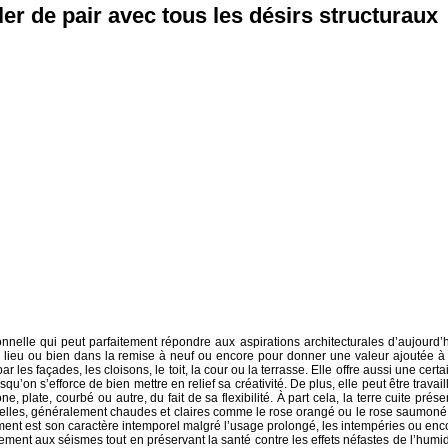
er de pair avec tous les désirs structuraux
itionnelle qui peut parfaitement répondre aux aspirations architecturales d’aujourd’h
n lieu ou bien dans la remise à neuf ou encore pour donner une valeur ajoutée à
r les façades, les cloisons, le toit, la cour ou la terrasse. Elle offre aussi une certa
qu’on s’efforce de bien mettre en relief sa créativité. De plus, elle peut être travail
 plate, courbé ou autre, du fait de sa flexibilité. À part cela, la terre cuite prése
relles, généralement chaudes et claires comme le rose orangé ou le rose saumoné,
ment est son caractère intemporel malgré l’usage prolongé, les intempéries ou enc
ablement aux séismes tout en préservant la santé contre les effets néfastes de l’humid