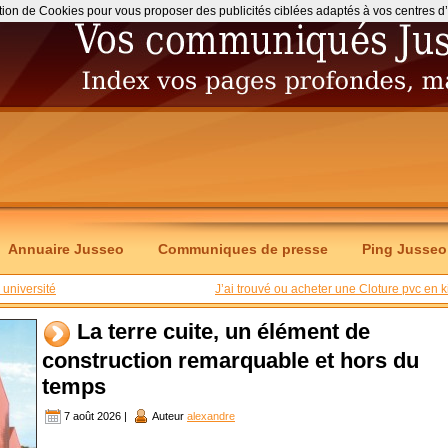
ation de Cookies pour vous proposer des publicités ciblées adaptés à vos centres d’int
Annuaire Jusseo
Communiques de presse
Ping Jusseo
université
J’ai trouvé ou acheter une Cloture pvc en ki
La terre cuite, un élément de
construction remarquable et hors du
temps
7 août 2026 |
Auteur
alexandre