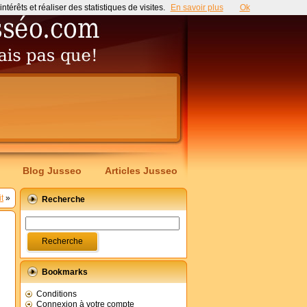
érêts et réaliser des statistiques de visites.
En savoir plus
Ok
Blog Jusseo
Articles Jusseo
t
»
Recherche
Bookmarks
Conditions
Connexion à votre compte