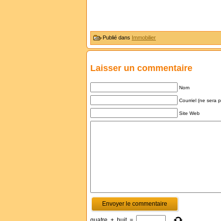
Publié dans
Immobilier
Laisser un commentaire
Nom
Courriel (ne sera 
Site Web
quatre
+
huit
=