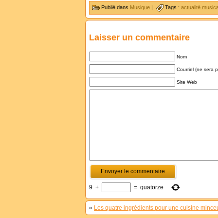
Publié dans
Musique
|
Tags :
actualité music
Laisser un commentaire
Nom
Courriel (ne sera 
Site Web
9
+
=
quatorze
«
Les quatre ingrédients pour une cuisine minc