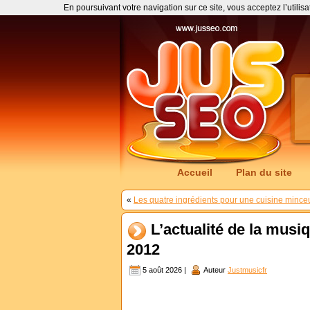
En poursuivant votre navigation sur ce site, vous acceptez l’utilis
Accueil
Plan du site
«
Les quatre ingrédients pour une cuisine minc
L’actualité de la musiq
2012
5 août 2026 |
Auteur
Justmusicfr