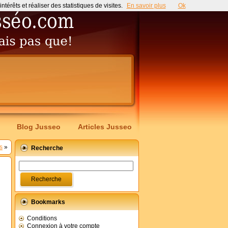
érêts et réaliser des statistiques de visites.
En savoir plus
Ok
Blog Jusseo
Articles Jusseo
s
»
Recherche
Bookmarks
Conditions
Connexion à votre compte