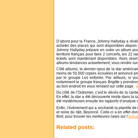
D’abord pour la France, Johnny Hallyday a révélé
acheter des places qui sont disponibles depuis 
Johnny Hallyday prépare en outre un album pour
territoire français pour faire 2 concerts, les 2
tickets sont maintenant disponibles. Alors rés
albums tendances actuellement, vous rendre sur 
Côté albums, le dernier opus de la star américa
moins de 50.000 copies écoulées et annoncé premi
par le groupe Les enfoirés. Par ailleurs, si v
notamment le groupe français Brigitte y prendront
au bon endroit en vous rendant sur cette page :
w
Du côté de l’Outremer, c’est le décès de la can
En effet, la star a été découverte morte dans la 
été mystérieuses ensuite les rapports d’analyse o
Enfin, l’évènement qui a enchanté la planète d
et reine du r&b, Beyoncé. Celle-ci a en effet donn
Bref, pour trouver les meilleures news sur l’
actua
Related posts: