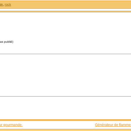
ale
,
rock
pas publié)
eur gourmande.
Générateur de flamme