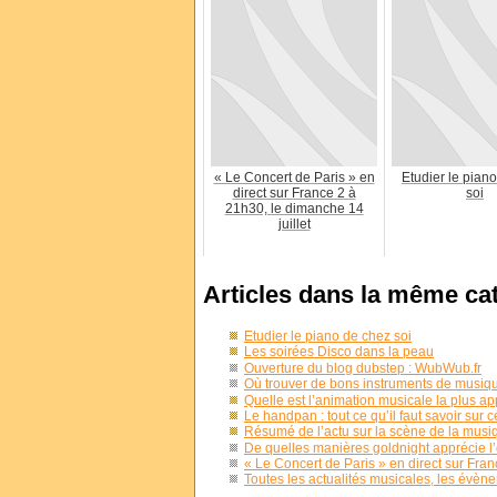
« Le Concert de Paris » en
Etudier le pian
direct sur France 2 à
soi
21h30, le dimanche 14
juillet
Articles dans la même ca
Etudier le piano de chez soi
Les soirées Disco dans la peau
Ouverture du blog dubstep : WubWub.fr
Où trouver de bons instruments de musiq
Quelle est l’animation musicale la plus ap
Le handpan : tout ce qu’il faut savoir sur c
Résumé de l’actu sur la scène de la mus
De quelles manières goldnight apprécie l’o
« Le Concert de Paris » en direct sur Fran
Toutes les actualités musicales, les évèn