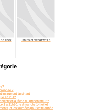
o de chez
Tshirts et sweat wati b
tégorie
ue?
propriée ?
et instrument fascinant
ique en 2012
bjectif et la tâche du présentateur ?
ce 2 à 21h30, le dimanche 14 juillet
ements, et les tournées pour cette année