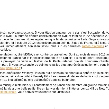
 son nouveau spectacle. Si vous êtes un amateur de la star, c’est l’occasion de v
le 3 avril. La tournée débute effectivement en avril et termine le 22 décembre 20
 cette fin d’année. Notez également que la star américaine Lady Gaga arrive sur
2 septembre et 4 octobre 2012 respectivement au sein du Stade de France et à Nice. 
ervez immédiatement. Afin d’en savoir plus sur les dernières
sorties d’albums
et 
ce blog.
ine Madonna, titré MDNA, a rencontré un vrai échec. Sorti au mois de mars 2012 a
er en France par le label discographique de l’artiste, il s’est pourtant laissé dou
ous prévoyez de venir au festival de la Paille, retenez que de nombreux chante
 part. Si vous avez envie de voir les clips les plus appréciés actuellement, vous ê
ww.justmusic.fr
!
tatrice américaine Whitney Houston qui a sans doute choqué la sphère de la musiq
salle de bains d’un hôtel à Beverly Hills. Les causes du décès de la diva ont longte
nt au final affirmé qu’elle est décédée dans sa baignoire.
e la musique reste bien-sur l’enfantement de l’ancienne membre du groupe féminin
é la vie à une belle petite fille en janvier dernier à l’hôpital Lenox Hill de New Yo
lité musicale
, vous pouvez vous rendre sur JustMusic.