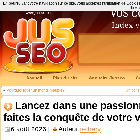
En poursuivant votre navigation sur ce site, vous acceptez l’utilisation de Cookie
de vis
Accueil
Plan du site
Annuaire Jusseo
C
«
Pourquoi louer un monte meuble?
Un cons
Lancez dans une passionn
faites la conquête de votre v
6 août 2026 |
Auteur
refhery