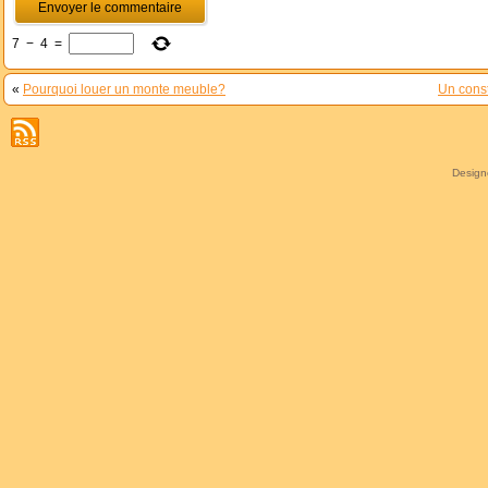
7
−
4
=
«
Pourquoi louer un monte meuble?
Un cons
Desig