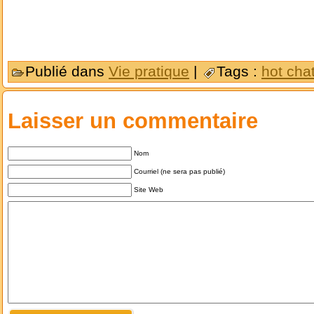
Publié dans
Vie pratique
|
Tags :
hot cha
Laisser un commentaire
Nom
Courriel (ne sera pas publié)
Site Web