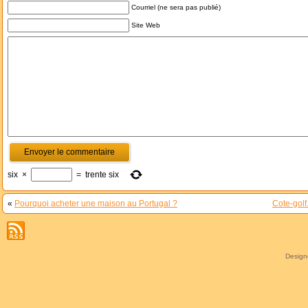
Courriel (ne sera pas publié)
Site Web
six
×
=
trente six
«
Pourquoi acheter une maison au Portugal ?
Cote-golf
Desig