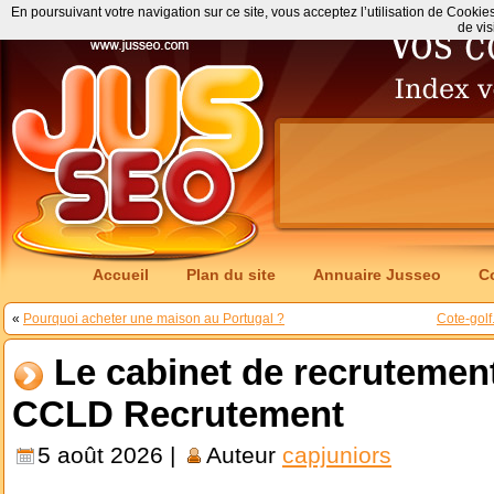
En poursuivant votre navigation sur ce site, vous acceptez l’utilisation de Cookie
de vis
Accueil
Plan du site
Annuaire Jusseo
C
«
Pourquoi acheter une maison au Portugal ?
Cote-golf
Le cabinet de recruteme
CCLD Recrutement
5 août 2026 |
Auteur
capjuniors