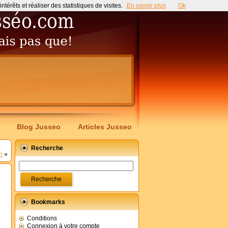
érêts et réaliser des statistiques de visites.
En savoir plus
Ok
Blog Jusseo
Articles Jusseo
Recherche
n
»
Bookmarks
Conditions
Connexion à votre compte