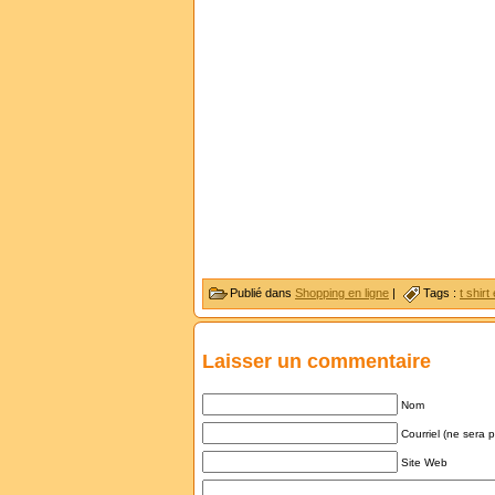
Publié dans
Shopping en ligne
|
Tags :
t shirt
Laisser un commentaire
Nom
Courriel (ne sera 
Site Web