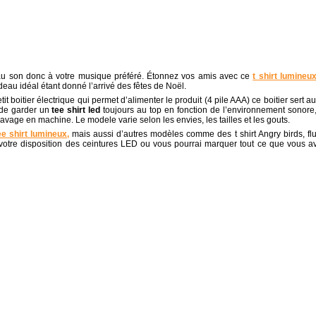
au son donc à votre musique préféré. Étonnez vos amis avec ce
t shirt lumineu
deau idéal étant donné l’arrivé des fêtes de Noël.
it boitier électrique qui permet d’alimenter le produit (4 pile AAA) ce boitier sert au
 de garder un
tee shirt led
toujours au top en fonction de l’environnement sonore,
avage en machine. Le modele varie selon les envies, les tailles et les gouts.
ee shirt lumineux,
mais aussi d’autres modèles comme des t shirt Angry birds, flu
 votre disposition des ceintures LED ou vous pourrai marquer tout ce que vous a