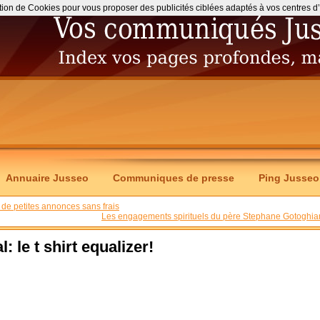
ation de Cookies pour vous proposer des publicités ciblées adaptés à vos centres d’int
Annuaire Jusseo
Communiques de presse
Ping Jusseo
 de petites annonces sans frais
Les engagements spirituels du père Stephane Gotoghia
: le t shirt equalizer!