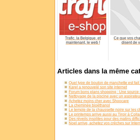
Trafic, la Belgique, et
Ce que vos ch
maintenant, le web !
disent de 
Articles dans la même ca
Quel type de bouton de manchette est fait
Karel a renouvelé son site internet
Forum bons plans shopping : Une source
Nettoyage de la piscine avec un aspirateu
Achetez moins cher avec Shoocare
La cheminée bioéthanol
Le temple de la chaussette noire sur les
Le printemps arrive aussi au Tiroir à Colla
Des réveils insolites pour des matins diffic
Noel arrive, achetez vos crèches sur Intern