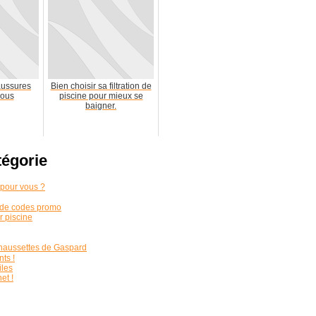
aussures
Bien choisir sa filtration de
vous
piscine pour mieux se
baigner.
tégorie
 pour vous ?
 de codes promo
r piscine
 chaussettes de Gaspard
nts !
iles
et !