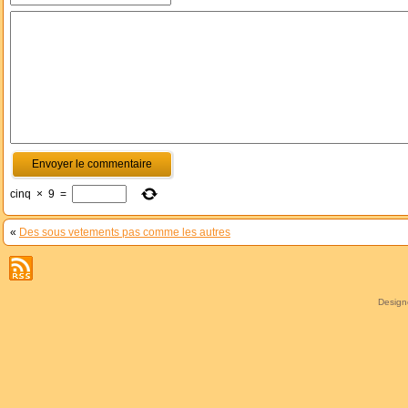
cinq
×
9
=
«
Des sous vetements pas comme les autres
Desig