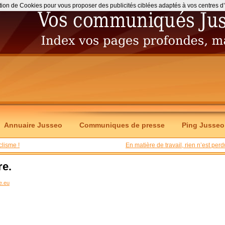
ation de Cookies pour vous proposer des publicités ciblées adaptés à vos centres d’int
Annuaire Jusseo
Communiques de presse
Ping Jusseo
clisme !
En matière de travail, rien n’est perd
re.
e.eu