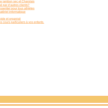
ke jambon sec et Charolais
é par d’autres clients?
sentiel pour tous athlètes
atériel informatique
ide et organisé
es cours particuliers à vos enfants.