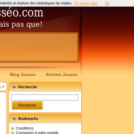
érêts et réaliser des statistiques de visites.
En savoir plus
Ok
Blog Jusseo
Articles Jusseo
u
»
Recherche
Bookmarks
Conditions
Connexion à votre compte