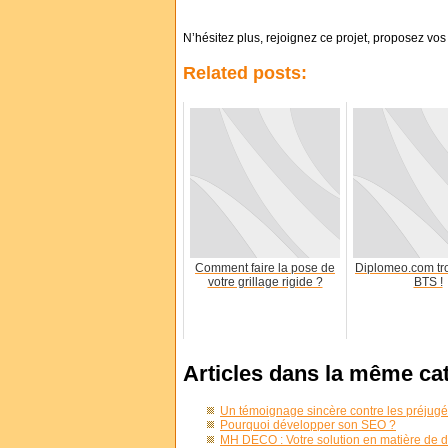
N’hésitez plus, rejoignez ce projet, proposez vo
Related posts:
Comment faire la pose de
Diplomeo.com tr
votre grillage rigide ?
BTS !
Articles dans la même ca
Un témoignage sincère contre les préjug
Pourquoi développer son SEO ?
MH DECO : Votre solution en matière de dé