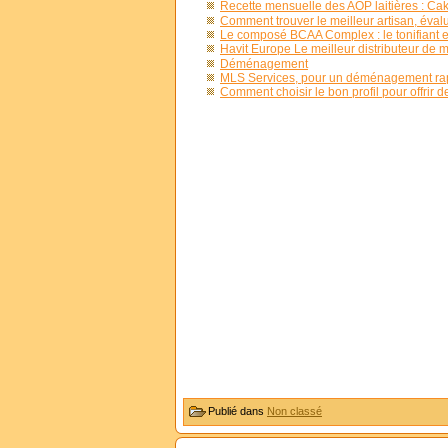
Recette mensuelle des AOP laitières : Ca
Comment trouver le meilleur artisan, évalu
Le composé BCAA Complex : le tonifiant es
Havit Europe Le meilleur distributeur de m
Déménagement
MLS Services, pour un déménagement rap
Comment choisir le bon profil pour offrir d
Publié dans
Non classé