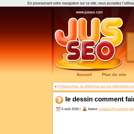
En poursuivant votre navigation sur ce site, vous acceptez l’utilis
Accueil
Plan du site
«
Probikeshop, la référence sur les vêtements cy
le dessin comment fai
6 août 2026 |
Auteur
contact1@comment-fair