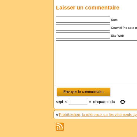
Laisser un commentaire
Nom
Courriel (ne sera 
Site Web
sept
×
=
cinquante six
«
Probikeshop, la référence sur les vêtements cy