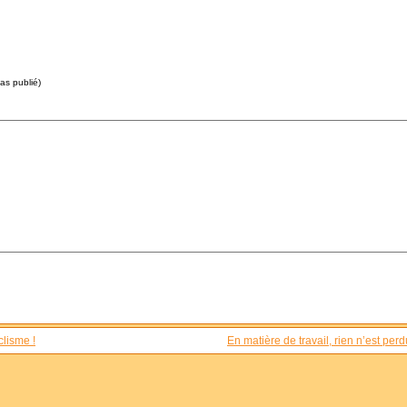
pas publié)
clisme !
En matière de travail, rien n’est perd