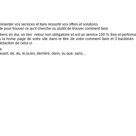
senter vos services et faire ressortir vos offres et solutions.
e pour trouver ce qu’il cherche ou plutôt de trouver comment faire.
iens en dur, un lien retour non obligatoire et est un service 100 % free et performa
s la home page de votre site dans le titre de votre comment faire et 3 backlinks
daction de celui-ci.
re
avant, de, du, le,la,les, derrière, dans, vu que, sans,…