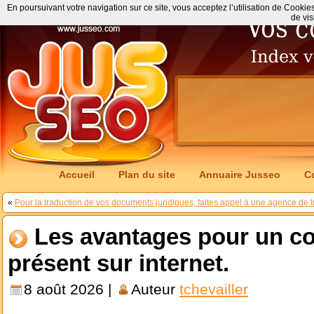
En poursuivant votre navigation sur ce site, vous acceptez l’utilisation de Cookie
de vis
Accueil
Plan du site
Annuaire Jusseo
C
«
Pour la traduction de vos documents juridiques, faites appel à une agence de t
Les avantages pour un c
présent sur internet.
8 août 2026 |
Auteur
tchevailler