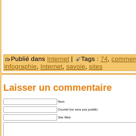
Publié dans
Internet
|
Tags :
74
,
commer
infographie
,
Internet
,
savoie
,
sites
Laisser un commentaire
Nom
Courriel (ne sera pas publié)
Site Web