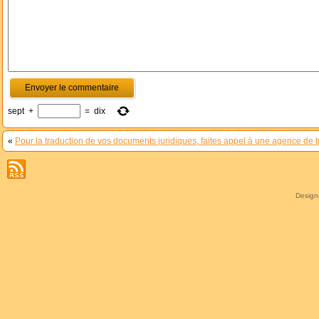
sept
+
=
dix
«
Pour la traduction de vos documents juridiques, faites appel à une agence de t
Desig