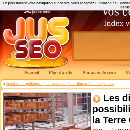
En poursuivant votre navigation sur ce site, vous acceptez l’utilisation de Cookie
de vis
Accueil
Plan du site
Annuaire Jusseo
C
«
Achetez des grillages rigides pour une protection extérieure optimale
Les d
possibil
la Terre