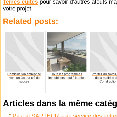
Terres cuites
pour savoir d’autres atouts maj
votre projet.
Related posts:
Domiciliation entreprise
Tous les programmes
Profitez du savoir-
lyon, un facteur clé de
immobiliers neuf à Nantes
de la maitrise d
succès
Construction
Articles dans la même catég
Pascal SARTEUR – au service des entrepr