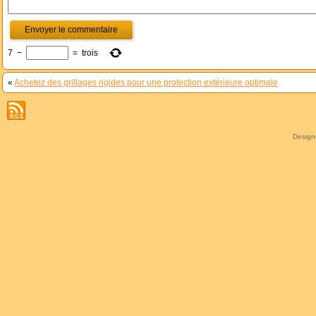
7
−
=
trois
«
Achetez des grillages rigides pour une protection extérieure optimale
Desig