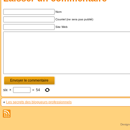
Nom
Courriel (ne sera pas publié)
Site Web
six
×
=
54
«
Les secrets des blogueurs professionnels
Desig