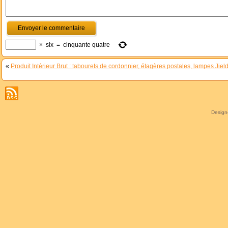
×
six
=
cinquante quatre
«
Produit Intérieur Brut : tabourets de cordonnier, étagères postales, lampes Jie
Desig