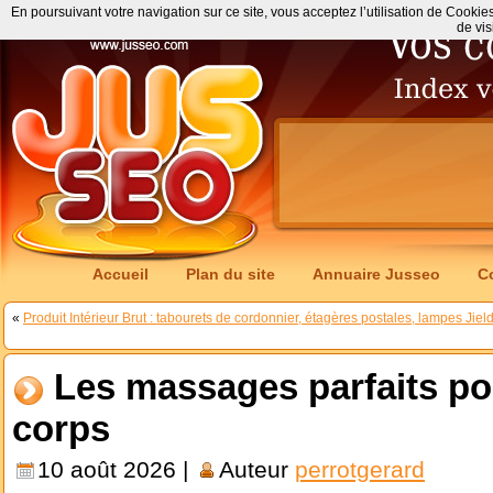
En poursuivant votre navigation sur ce site, vous acceptez l’utilisation de Cookie
de vis
Accueil
Plan du site
Annuaire Jusseo
C
«
Produit Intérieur Brut : tabourets de cordonnier, étagères postales, lampes Jie
Les massages parfaits pou
corps
10 août 2026 |
Auteur
perrotgerard