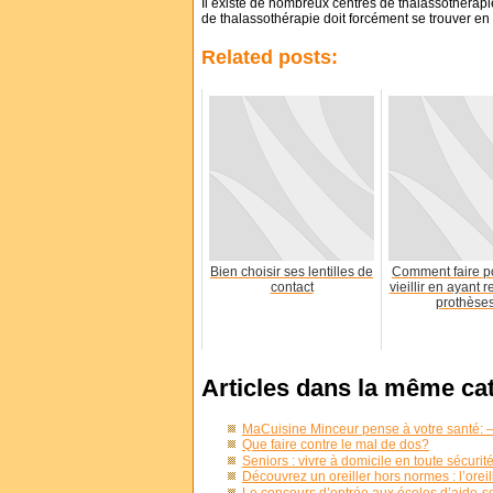
Il existe de nombreux centres de thalassothérapi
de thalassothérapie doit forcément se trouver en
Related posts:
Bien choisir ses lentilles de
Comment faire p
contact
vieillir en ayant 
prothèse
Articles dans la même ca
MaCuisine Minceur pense à votre santé: – 
Que faire contre le mal de dos?
Seniors : vivre à domicile en toute sécurit
Découvrez un oreiller hors normes : l’oreil
Le concours d’entrée aux écoles d’aide-s