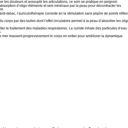
 les douleurs et assouplir les articulations, ce soin se pratique en peignoir.
’absorption d’oligo-éléments et sels minéraux par la peau pour décontracter les
ne.
anti-tabac, l’auriculothérapie consiste en la stimulation sans piqûre de points réfle
u corps par des bulles dont l’effet circulatoire permet à la peau d’absorber les olig
ter le traitement des maladies respiratoires. Le curiste inhale des particules d’eau
.
u de mer massent progressivement le corps en entier pour améliorer la dynamique