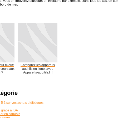
e. Vous en trouverez plusieurs en Bretagne par exemple. Dans tous les cas, un cen
 bord de mer.
our mieux
Comparez les appareils
recours aux
auditifs en ligne, avec
s ?
Appareils-auditifs.fr !
tégorie
5 € sur vos achats diététiques!
é grâce à IDA
ler en sarrasin
oignant