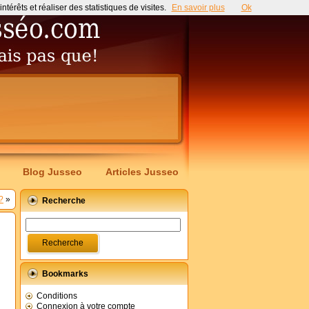
érêts et réaliser des statistiques de visites.
En savoir plus
Ok
Blog Jusseo
Articles Jusseo
?
»
Recherche
Bookmarks
Conditions
Connexion à votre compte