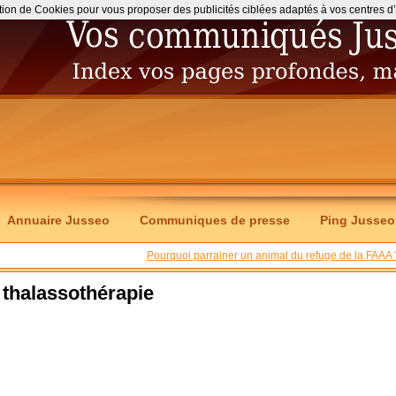
ation de Cookies pour vous proposer des publicités ciblées adaptés à vos centres d’int
Annuaire Jusseo
Communiques de presse
Ping Jusseo
Pourquoi parrainer un animal du refuge de la FAAA 
 thalassothérapie