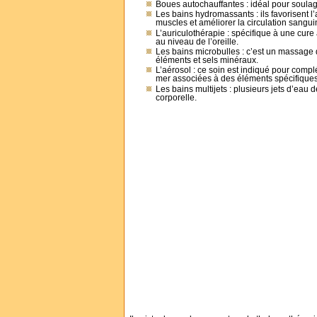
Boues autochauffantes : idéal pour soulager
Les bains hydromassants : ils favorisent l
muscles et améliorer la circulation sangui
L’auriculothérapie : spécifique à une cure 
au niveau de l’oreille.
Les bains microbulles : c’est un massage d
éléments et sels minéraux.
L’aérosol : ce soin est indiqué pour complé
mer associées à des éléments spécifiques
Les bains multijets : plusieurs jets d’ea
corporelle.