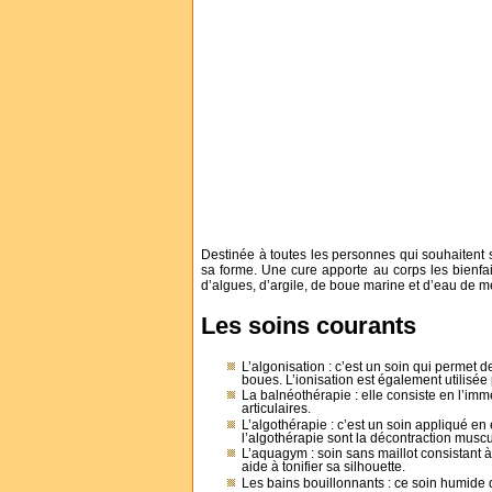
Destinée à toutes les personnes qui souhaitent s’
sa forme. Une cure apporte au corps les bienfai
d’algues, d’argile, de boue marine et d’eau de m
Les soins courants
L’algonisation : c’est un soin qui permet 
boues. L’ionisation est également utilisée 
La balnéothérapie : elle consiste en l’im
articulaires.
L’algothérapie : c’est un soin appliqué 
l’algothérapie sont la décontraction muscul
L’aquagym : soin sans maillot consistant 
aide à tonifier sa silhouette.
Les bains bouillonnants : ce soin humide 