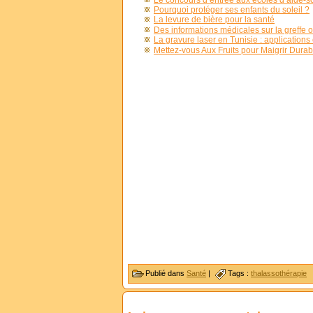
Pourquoi protéger ses enfants du soleil ?
La levure de bière pour la santé
Des informations médicales sur la greffe 
La gravure laser en Tunisie : application
Mettez-vous Aux Fruits pour Maigrir Dura
Publié dans
Santé
|
Tags :
thalassothérapie