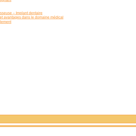
osseuse – Implant dentaire
s et avantages dans le domaine médical
blement