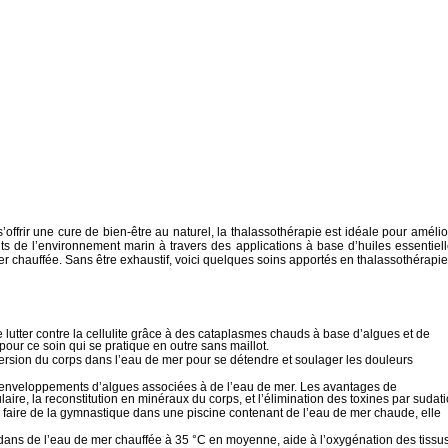
offrir une cure de bien-être au naturel, la thalassothérapie est idéale pour amélio
ts de l’environnement marin à travers des applications à base d’huiles essentiell
er chauffée. Sans être exhaustif, voici quelques soins apportés en thalassothérapie
de lutter contre la cellulite grâce à des cataplasmes chauds à base d’algues et de
pour ce soin qui se pratique en outre sans maillot.
mersion du corps dans l’eau de mer pour se détendre et soulager les douleurs
en enveloppements d’algues associées à de l’eau de mer. Les avantages de
aire, la reconstitution en minéraux du corps, et l’élimination des toxines par sudati
à faire de la gymnastique dans une piscine contenant de l’eau de mer chaude, elle
dans de l’eau de mer chauffée à 35 °C en moyenne, aide à l’oxygénation des tissus