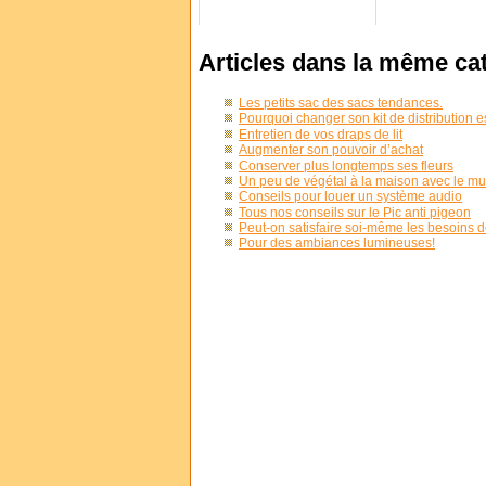
Articles dans la même ca
Les petits sac des sacs tendances.
Pourquoi changer son kit de distribution 
Entretien de vos draps de lit
Augmenter son pouvoir d’achat
Conserver plus longtemps ses fleurs
Un peu de végétal à la maison avec le mur
Conseils pour louer un système audio
Tous nos conseils sur le Pic anti pigeon
Peut-on satisfaire soi-même les besoins d
Pour des ambiances lumineuses!