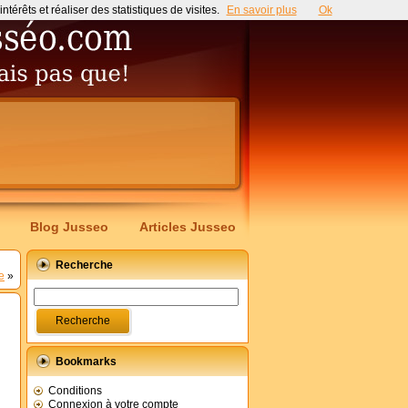
érêts et réaliser des statistiques de visites.
En savoir plus
Ok
Blog Jusseo
Articles Jusseo
Recherche
e
»
Bookmarks
Conditions
Connexion à votre compte