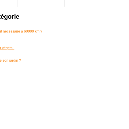
tégorie
est nécessaire à 60000 km ?
 végétal.
e son jardin ?