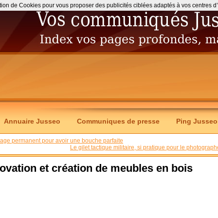
ation de Cookies pour vous proposer des publicités ciblées adaptés à vos centres d’int
Annuaire Jusseo
Communiques de presse
Ping Jusseo
lage permanent pour avoir une bouche parfaite
Le gilet tactique militaire, si pratique pour le photograph
énovation et création de meubles en bois