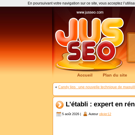
En poursuivant votre navigation sur ce site, vous acceptez l’utilis
Accueil
Plan du site
«
Candy lips : une nouvelle technique de maquil
L’établi : expert en r
5 août 2026 |
Auteur
olivier12