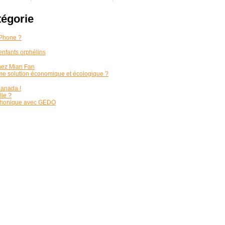
tégorie
iPhone ?
nfants orphélins
chez Mian Fan
me solution économique et écologique ?
Canada !
le ?
éphonique avec GEDO