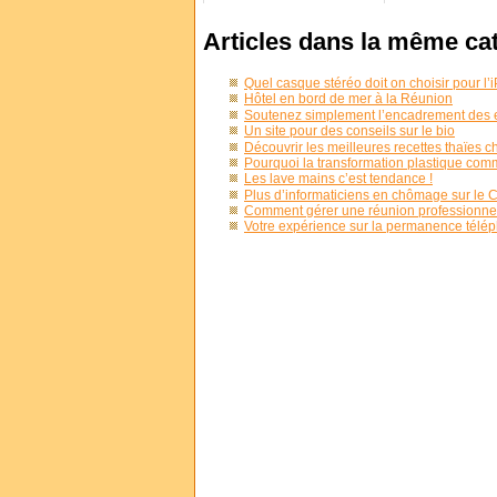
Articles dans la même ca
Quel casque stéréo doit on choisir pour l’
Hôtel en bord de mer à la Réunion
Soutenez simplement l’encadrement des e
Un site pour des conseils sur le bio
Découvrir les meilleures recettes thaïes 
Pourquoi la transformation plastique com
Les lave mains c’est tendance !
Plus d’informaticiens en chômage sur le 
Comment gérer une réunion professionnel
Votre expérience sur la permanence tél