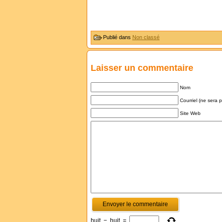
Publié dans
Non classé
Laisser un commentaire
Nom
Courriel (ne sera 
Site Web
huit
−
huit
=