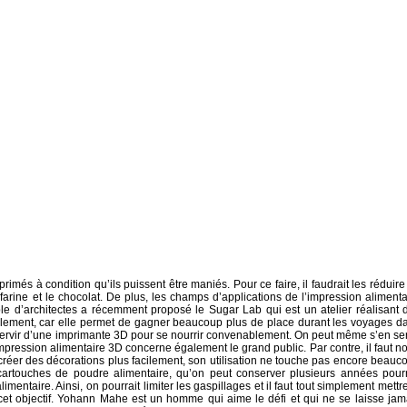
rimés à condition qu’ils puissent être maniés. Pour ce faire, il faudrait les réduire
 farine et le chocolat. De plus, les champs d’applications de l’impression alimenta
le d’architectes a récemment proposé le Sugar Lab qui est un atelier réalisant 
alement, car elle permet de gagner beaucoup plus de place durant les voyages d
 servir d’une imprimante 3D pour se nourrir convenablement. On peut même s’en ser
mpression alimentaire 3D concerne également le grand public. Par contre, il faut no
réer des décorations plus facilement, son utilisation ne touche pas encore beauc
s cartouches de poudre alimentaire, qu’on peut conserver plusieurs années pourr
limentaire. Ainsi, on pourrait limiter les gaspillages et il faut tout simplement mettre
e cet objectif. Yohann Mahe est un homme qui aime le défi et qui ne se laisse jam