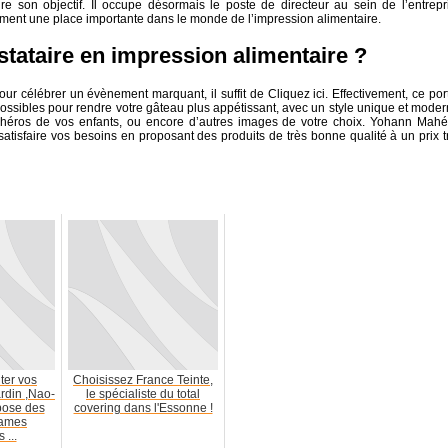
ndre son objectif. Il occupe désormais le poste de directeur au sein de l’entrepr
ent une place importante dans le monde de l’impression alimentaire.
tataire en impression alimentaire ?
 célébrer un évènement marquant, il suffit de Cliquez ici. Effectivement, ce port
 possibles pour rendre votre gâteau plus appétissant, avec un style unique et moder
 héros de vos enfants, ou encore d’autres images de votre choix. Yohann Mahé
tisfaire vos besoins en proposant des produits de très bonne qualité à un prix t
ter vos
Choisissez France Teinte,
ardin ,Nao-
le spécialiste du total
pose des
covering dans l'Essonne !
lames
 ...