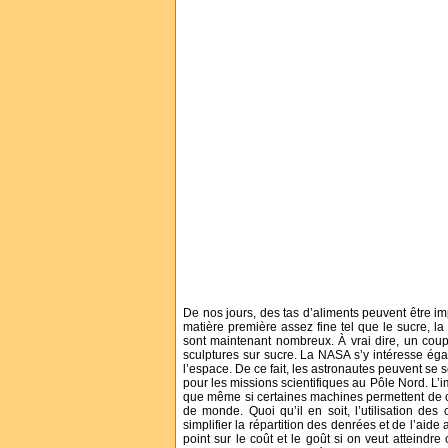
De nos jours, des tas d’aliments peuvent être imp
matière première assez fine tel que le sucre, la
sont maintenant nombreux. À vrai dire, un coup
sculptures sur sucre. La NASA s’y intéresse ég
l’espace. De ce fait, les astronautes peuvent se
pour les missions scientifiques au Pôle Nord. L’i
que même si certaines machines permettent de c
de monde. Quoi qu’il en soit, l’utilisation de
simplifier la répartition des denrées et de l’aide a
point sur le coût et le goût si on veut atteindr