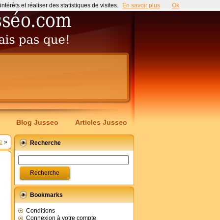
érêts et réaliser des statistiques de visites.
En savoir plus
Ok
Blog Jusseo
Articles Jusseo
e
»
Recherche
Bookmarks
Conditions
Connexion à votre compte